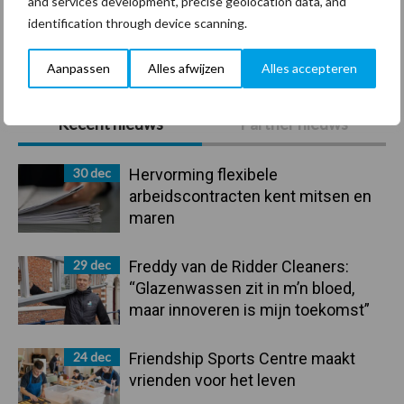
and services development, precise geolocation data, and
identification through device scanning.
Toon meer
Aanpassen
Alles afwijzen
Alles accepteren
Primaire
Recent nieuws
Partner nieuws
Sidebar
30 dec
Hervorming flexibele
arbeidscontracten kent mitsen en
maren
29 dec
Freddy van de Ridder Cleaners:
“Glazenwassen zit in m’n bloed,
maar innoveren is mijn toekomst”
24 dec
Friendship Sports Centre maakt
vrienden voor het leven