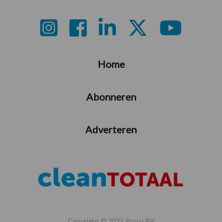
Footer
Home
Abonneren
Adverteren
Copyright © 2025 Prosu BV