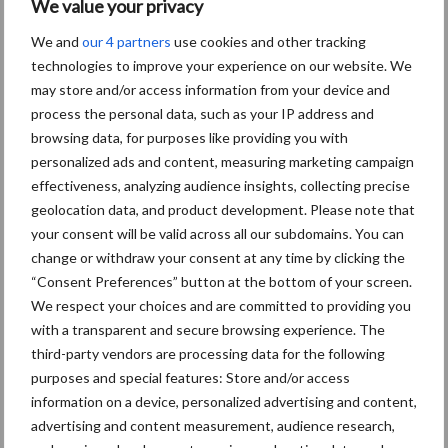
schoonmaakrobot die altijd
We value your privacy
levert
We and
our 4 partners
use cookies and other tracking
technologies to improve your experience on our website. We
may store and/or access information from your device and
Van onze partner Innovi
process the personal data, such as your IP address and
SkyVac: De oplossing voor
reiniging op hoogte
browsing data, for purposes like providing you with
personalized ads and content, measuring marketing campaign
effectiveness, analyzing audience insights, collecting precise
geolocation data, and product development. Please note that
your consent will be valid across all our subdomains. You can
Thema's
Vakpartners
change or withdraw your consent at any time by clicking the
“Consent Preferences” button at the bottom of your screen.
We respect your choices and are committed to providing you
with a transparent and secure browsing experience. The
third-party vendors are processing data for the following
Coronavirus
UVC
purposes and special features: Store and/or access
information on a device, personalized advertising and content,
advertising and content measurement, audience research,