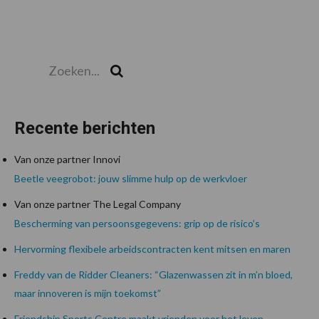
Zoeken...
Zoek
Recente berichten
Van onze partner Innovi
Beetle veegrobot: jouw slimme hulp op de werkvloer
Van onze partner The Legal Company
Bescherming van persoonsgegevens: grip op de risico’s
Hervorming flexibele arbeidscontracten kent mitsen en maren
Freddy van de Ridder Cleaners: “Glazenwassen zit in m’n bloed,
maar innoveren is mijn toekomst”
Friendship Sports Centre maakt vrienden voor het leven