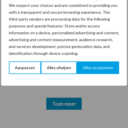
reiniging op hoogte
We respect your choices and are committed to providing you
with a transparent and secure browsing experience. The
third-party vendors are processing data for the following
purposes and special features: Store and/or access
information on a device, personalized advertising and content,
Thema's
Vakpartners
advertising and content measurement, audience research,
and services development, precise geolocation data, and
identification through device scanning.
Coronavirus
UVC
Aanpassen
Alles afwijzen
Alles accepteren
Toon meer
Primaire