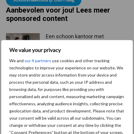
Aanbevolen voor jou! Lees meer
sponsored content
​Een schoon kantoor met
Tork
We value your privacy
We and
our 4 partners
use cookies and other tracking
technologies to improve your experience on our website. We
may store and/or access information from your device and
Van onze partner Innovi
process the personal data, such as your IP address and
Phantas: de award-
winnende
browsing data, for purposes like providing you with
schoonmaakrobot die altijd
personalized ads and content, measuring marketing campaign
levert
effectiveness, analyzing audience insights, collecting precise
geolocation data, and product development. Please note that
your consent will be valid across all our subdomains. You can
Van onze partner Innovi
change or withdraw your consent at any time by clicking the
SkyVac: De oplossing voor
“Consent Preferences” button at the bottom of your screen.