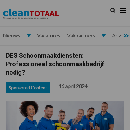
Spring
Door
Spring
Spring
naar
naar
naar
naar
Zoeken...
Zoek
Cleantotaal.nl
Het
de
de
de
de
hoofdnavigatie
hoofd
eerste
voettekst
laatste
inhoud
sidebar
nieuws
voor
Nieuws
Vacatures
Vakpartners
Advert
de
professionele
DES Schoonmaakdiensten:
schoonmaak
Professioneel schoonmaakbedrijf
nodig?
16 april 2024
Sponsored Content