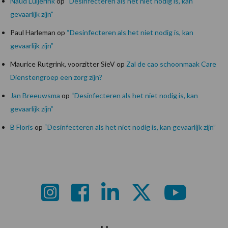
Naud Luijerink
op
“Desinfecteren als het niet nodig is, kan
gevaarlijk zijn”
Paul Harleman
op
“Desinfecteren als het niet nodig is, kan
gevaarlijk zijn”
Maurice Rutgrink, voorzitter SieV
op
Zal de cao schoonmaak Care
Dienstengroep een zorg zijn?
Jan Breeuwsma
op
“Desinfecteren als het niet nodig is, kan
gevaarlijk zijn”
B Floris
op
“Desinfecteren als het niet nodig is, kan gevaarlijk zijn”
Footer