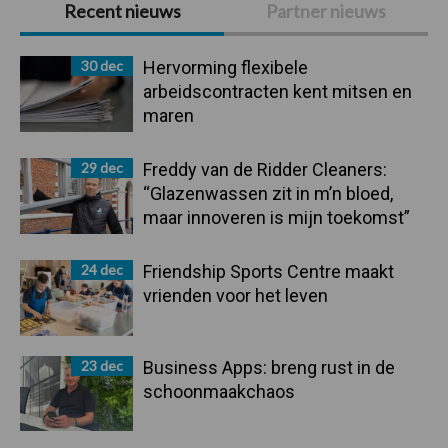
Recent nieuws
Partner nieuws
Sidebar
30 dec
Hervorming flexibele
arbeidscontracten kent mitsen en
maren
29 dec
Freddy van de Ridder Cleaners:
“Glazenwassen zit in m’n bloed,
maar innoveren is mijn toekomst”
24 dec
Friendship Sports Centre maakt
vrienden voor het leven
23 dec
Business Apps: breng rust in de
schoonmaakchaos