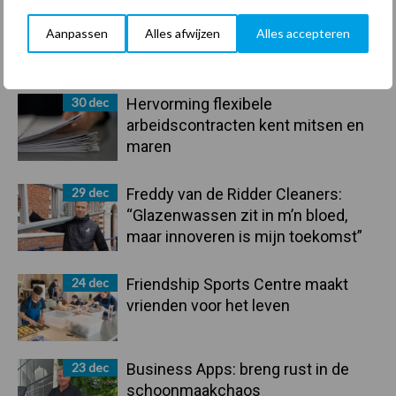
Aanpassen
Alles afwijzen
Alles accepteren
Primaire
Recent nieuws
Partner nieuws
Sidebar
30 dec
Hervorming flexibele
arbeidscontracten kent mitsen en
maren
29 dec
Freddy van de Ridder Cleaners:
“Glazenwassen zit in m’n bloed,
maar innoveren is mijn toekomst”
24 dec
Friendship Sports Centre maakt
vrienden voor het leven
23 dec
Business Apps: breng rust in de
schoonmaakchaos