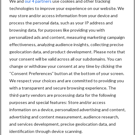
We and
our 4 partners
use cookies and other tracking
SIEV-voorzitter Paul Fok:
technologies to improve your experience on our website. We
‘Minder ik- en meer wij-
may store and/or access information from your device and
gevoel’
process the personal data, such as your IP address and
browsing data, for purposes like providing you with
personalized ads and content, measuring marketing campaign
effectiveness, analyzing audience insights, collecting precise
Vakpartners
Thema's
geolocation data, and product development. Please note that
your consent will be valid across all our subdomains. You can
change or withdraw your consent at any time by clicking the
“Consent Preferences” button at the bottom of your screen.
We respect your choices and are committed to providing you
SieV
UVC
with a transparent and secure browsing experience. The
third-party vendors are processing data for the following
purposes and special features: Store and/or access
information on a device, personalized advertising and content,
advertising and content measurement, audience research,
Toon meer
and services development, precise geolocation data, and
identification through device scanning.