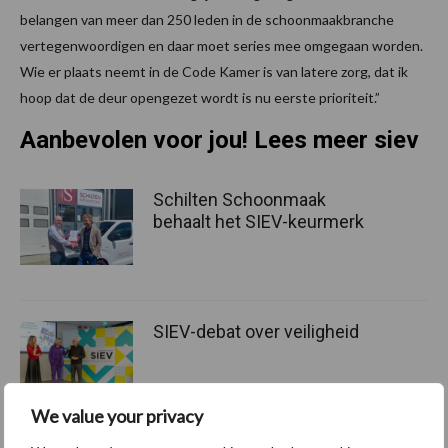
belangen van meer dan 250 leden in de schoonmaakbranche
vertegenwoordigen en daar moet series mee omgegaan worden.
Wie er plaats neemt in de Code Kamer is van latere zorg, dat ik
hoop dat de deur opengezet wordt is nu eerste prioriteit.”
Aanbevolen voor jou! Lees meer siev
Schilten Schoonmaak
behaalt het SIEV-keurmerk
SIEV-debat over veiligheid
We value your privacy