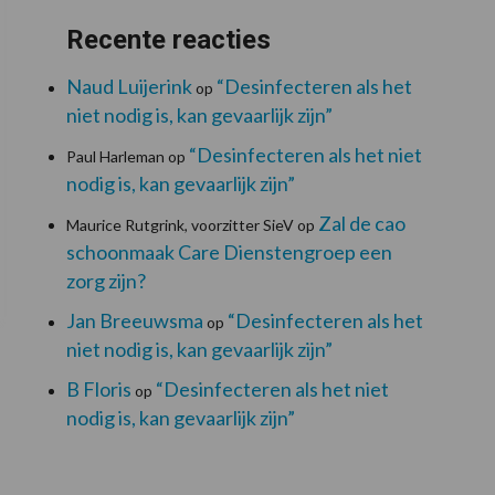
Recente reacties
Naud Luijerink
“Desinfecteren als het
op
niet nodig is, kan gevaarlijk zijn”
“Desinfecteren als het niet
Paul Harleman
op
nodig is, kan gevaarlijk zijn”
Zal de cao
Maurice Rutgrink, voorzitter SieV
op
schoonmaak Care Dienstengroep een
zorg zijn?
Jan Breeuwsma
“Desinfecteren als het
op
niet nodig is, kan gevaarlijk zijn”
B Floris
“Desinfecteren als het niet
op
nodig is, kan gevaarlijk zijn”