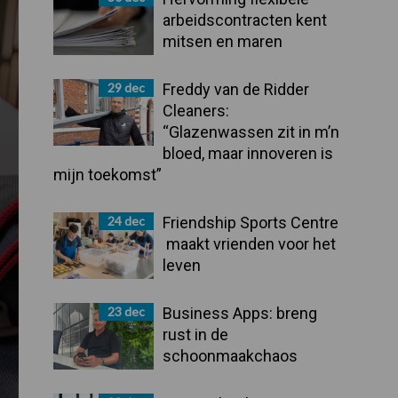
arbeidscontracten kent
mitsen en maren
29 dec
Freddy van de Ridder
Cleaners:
“Glazenwassen zit in m’n
bloed, maar innoveren is
mijn toekomst”
24 dec
Friendship Sports Centre
maakt vrienden voor het
leven
23 dec
Business Apps: breng
rust in de
schoonmaakchaos