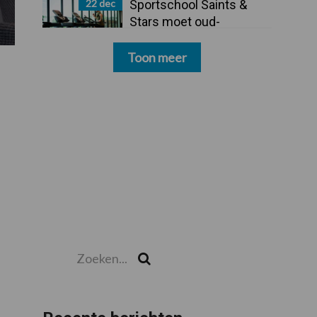
22 dec
Sportschool Saints &
Stars moet oud-
schoonmakers alsnog
betalen
Toon meer
Zoeken...
Zoek