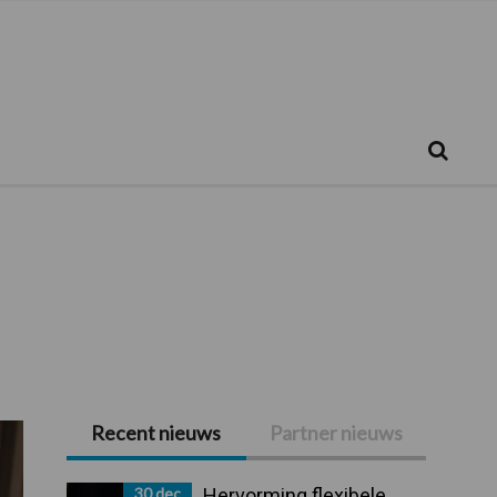
Zoeken...
Zoek
Recent nieuws
Partner nieuws
Primaire
Sidebar
30 dec
Hervorming flexibele