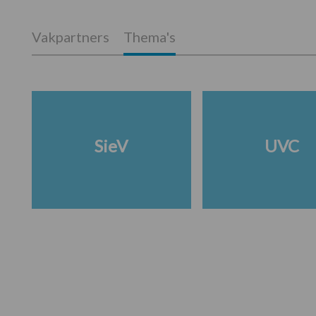
Vakpartners
Thema's
SieV
UVC