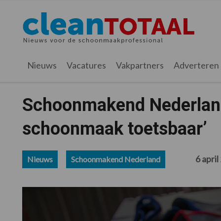
Spring
Door
Spring
Spring
naar
naar
naar
naar
Cleantotaal.nl
Het
de
de
de
de
hoofdnavigatie
hoofd
eerste
voettekst
laatste
inhoud
sidebar
nieuws
Nieuws
Vacatures
Vakpartners
Adverteren
voor
de
professionele
Schoonmakend Nederland:
schoonmaak
schoonmaak toetsbaar’
6 apri
Nieuws
Schoonmakend Nederland