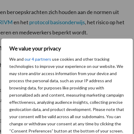
 en beroepskrachten zich houden aan de normen uit
t RIVM
en het
protocol basisonderwijs
, het risico op het
nderen en medewerkers beperkt wordt.
onmaak
We value your privacy
We and
our 4 partners
use cookies and other tracking
t huidige wetsvoorstel, zorgen over de kwaliteit van
technologies to improve your experience on our website. We
may store and/or access information from your device and
process the personal data, such as your IP address and
browsing data, for purposes like providing you with
ekostiging. Waar voorheen de personele kosten nog een
personalized ads and content, measuring marketing campaign
it van het geheel en bestaat de vrees dat scholen nog
effectiveness, analyzing audience insights, collecting precise
te van uitgaven voor o.a. schoonmaak. Dit terwijl juist
geolocation data, and product development. Please note that
your consent will be valid across all our subdomains. You can
Covid-19 pandemie alsmede in de ontwikkeling naar
change or withdraw your consent at any time by clicking the
 de strikte (afgesproken) richtlijnen te houden.”
“Consent Preferences” button at the bottom of your screen.