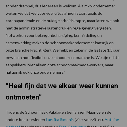
zonder drempel, dus iedereen is welkom. Als mkb-ondernemer
weten we dat we voor veel uitdagingen staan, zoals de
coronapandemie en de huidige arbeidskrapte, maar laten we ook
niet de administratieve lastendruk en regelgeving vergeten.
Netwerken voor belangenbehartiging, kennisdeling en
samenwerking maken de schoonmaakondernemer kansrijk en
onze branche krachtig(er). We hebben zeker in de laatste 1,5 jaar
bewezen hoe flexibel onze schoonmaakbranche is. We zijn echte
aanpakkers. Niet alleen onze schoonmaakmedewerkers, maar
natuurlijk ook onze ondernemers.”
“Heel fijn dat we elkaar weer kunnen
ontmoeten”
Tijdens de Schoonmaak Vakdagen bemannen Maurice en de
andere bestuursleden
Laetitia Simonis
(vice-voorzitter),
Antoine
Verhoef
(penningmeester) en
Frank Verberne
(bestuurslid) de