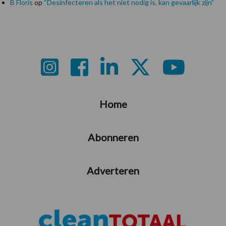
B Floris
op
“Desinfecteren als het niet nodig is, kan gevaarlijk zijn”
Footer
Home
Abonneren
Adverteren