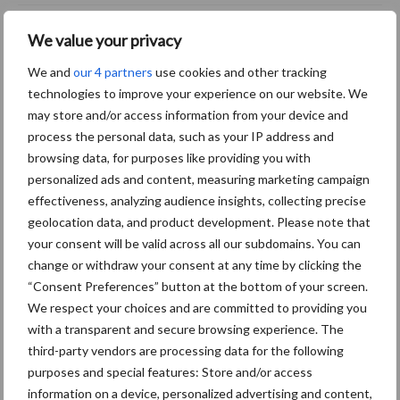
Naar grote hoogte met de
We value your privacy
hoogwerkers van GECO op
de Schoonmaak Vakdagen
We and
our 4 partners
use cookies and other tracking
technologies to improve your experience on our website. We
may store and/or access information from your device and
process the personal data, such as your IP address and
Reinigingsdrones van KTV
browsing data, for purposes like providing you with
Working Drone in actie op
personalized ads and content, measuring marketing campaign
de Schoonmaak Vakdagen
effectiveness, analyzing audience insights, collecting precise
geolocation data, and product development. Please note that
your consent will be valid across all our subdomains. You can
change or withdraw your consent at any time by clicking the
Vakpartners
Thema's
“Consent Preferences” button at the bottom of your screen.
We respect your choices and are committed to providing you
with a transparent and secure browsing experience. The
third-party vendors are processing data for the following
purposes and special features: Store and/or access
SieV
UVC
information on a device, personalized advertising and content,