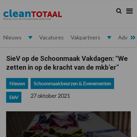
Spring
Door
Spring
Spring
naar
naar
naar
naar
Zoeken...
Zoek
Cleantotaal.nl
Het
de
de
de
de
hoofdnavigatie
hoofd
eerste
voettekst
laatste
inhoud
sidebar
nieuws
voor
Nieuws
Vacatures
Vakpartners
Advert
de
professionele
SieV op de Schoonmaak Vakdagen: “We
schoonmaak
zetten in op de kracht van de mkb’er”
Nieuws
Schoonmaakbeurzen & Evenementen
27 oktober 2021
SieV