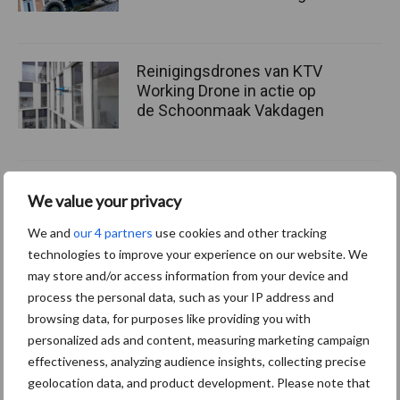
Reinigingsdrones van KTV
Working Drone in actie op
de Schoonmaak Vakdagen
We value your privacy
Vakpartners
Thema's
We and
our 4 partners
use cookies and other tracking
technologies to improve your experience on our website. We
may store and/or access information from your device and
process the personal data, such as your IP address and
SieV
UVC
browsing data, for purposes like providing you with
personalized ads and content, measuring marketing campaign
effectiveness, analyzing audience insights, collecting precise
geolocation data, and product development. Please note that