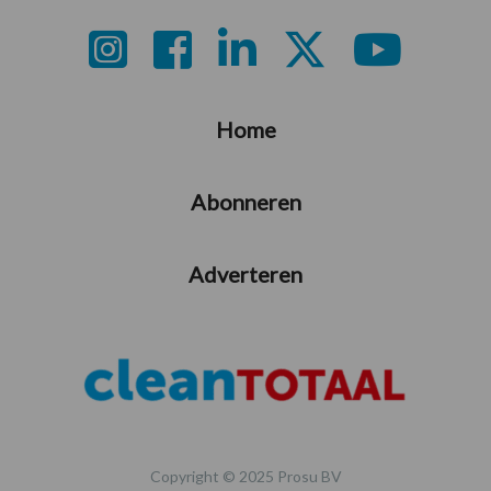
Footer
Home
Abonneren
Adverteren
Copyright © 2025 Prosu BV