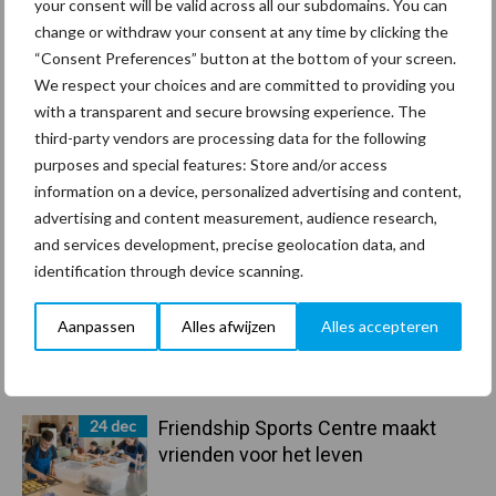
your consent will be valid across all our subdomains. You can
Toon meer
change or withdraw your consent at any time by clicking the
“Consent Preferences” button at the bottom of your screen.
We respect your choices and are committed to providing you
with a transparent and secure browsing experience. The
Primaire
Recent nieuws
Partner nieuws
third-party vendors are processing data for the following
purposes and special features: Store and/or access
Sidebar
information on a device, personalized advertising and content,
30 dec
Hervorming flexibele
advertising and content measurement, audience research,
arbeidscontracten kent mitsen en
and services development, precise geolocation data, and
maren
identification through device scanning.
29 dec
Freddy van de Ridder Cleaners:
Aanpassen
Alles afwijzen
Alles accepteren
“Glazenwassen zit in m’n bloed,
maar innoveren is mijn toekomst”
24 dec
Friendship Sports Centre maakt
vrienden voor het leven