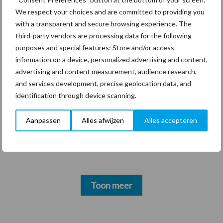
mitsen en maren
We respect your choices and are committed to providing you
with a transparent and secure browsing experience. The
third-party vendors are processing data for the following
purposes and special features: Store and/or access
information on a device, personalized advertising and content,
Thema's
Vakpartners
advertising and content measurement, audience research,
and services development, precise geolocation data, and
identification through device scanning.
Aanpassen
Alles afwijzen
Alles accepteren
Coronavirus
UVC
Toon meer