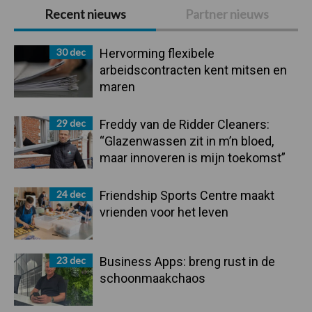
Primaire
Recent nieuws
Partner nieuws
Sidebar
30 dec
Hervorming flexibele
arbeidscontracten kent mitsen en
maren
29 dec
Freddy van de Ridder Cleaners:
“Glazenwassen zit in m’n bloed,
maar innoveren is mijn toekomst”
24 dec
Friendship Sports Centre maakt
vrienden voor het leven
23 dec
Business Apps: breng rust in de
schoonmaakchaos