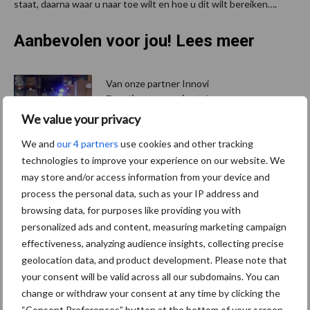
staat, daarna waar u naar toe wilt en hoe u dit wilt bereiken….
Aanbevolen voor jou! Lees meer
Van onze partner Innovi
Beetle veegrobot: jouw
slimme hulp op de
We value your privacy
werkvloer
We and
our 4 partners
use cookies and other tracking
technologies to improve your experience on our website. We
may store and/or access information from your device and
Van onze partner The Legal
process the personal data, such as your IP address and
Company
browsing data, for purposes like providing you with
Bescherming van
personalized ads and content, measuring marketing campaign
persoonsgegevens: grip op
de risico’s
effectiveness, analyzing audience insights, collecting precise
geolocation data, and product development. Please note that
your consent will be valid across all our subdomains. You can
Hervorming flexibele
change or withdraw your consent at any time by clicking the
arbeidscontracten kent
“Consent Preferences” button at the bottom of your screen.