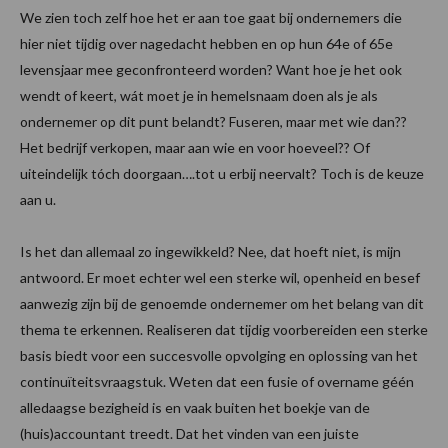
We zien toch zelf hoe het er aan toe gaat bij ondernemers die
hier niet tijdig over nagedacht hebben en op hun 64e of 65e
levensjaar mee geconfronteerd worden? Want hoe je het ook
wendt of keert, wát moet je in hemelsnaam doen als je als
ondernemer op dit punt belandt? Fuseren, maar met wie dan??
Het bedrijf verkopen, maar aan wie en voor hoeveel?? Of
uiteindelijk tóch doorgaan….tot u erbij neervalt? Toch is de keuze
aan u.
Is het dan allemaal zo ingewikkeld? Nee, dat hoeft niet, is mijn
antwoord. Er moet echter wel een sterke wil, openheid en besef
aanwezig zijn bij de genoemde ondernemer om het belang van dit
thema te erkennen. Realiseren dat tijdig voorbereiden een sterke
basis biedt voor een succesvolle opvolging en oplossing van het
continuïteitsvraagstuk. Weten dat een fusie of overname géén
alledaagse bezigheid is en vaak buiten het boekje van de
(huis)accountant treedt. Dat het vinden van een juiste