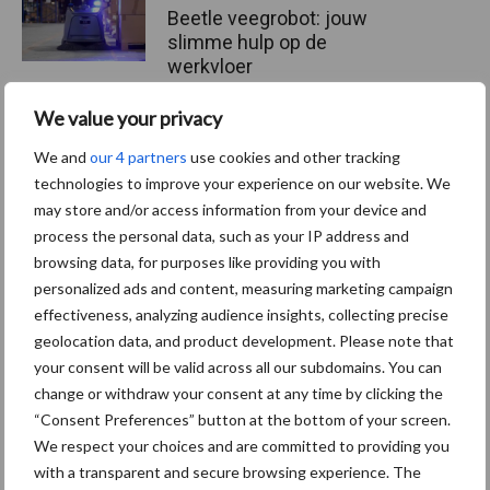
Beetle veegrobot: jouw
slimme hulp op de
werkvloer
We value your privacy
Van onze partner The Legal
We and
our 4 partners
use cookies and other tracking
Company
technologies to improve your experience on our website. We
Bescherming van
may store and/or access information from your device and
persoonsgegevens: grip op
process the personal data, such as your IP address and
de risico’s
browsing data, for purposes like providing you with
personalized ads and content, measuring marketing campaign
effectiveness, analyzing audience insights, collecting precise
Hervorming flexibele
geolocation data, and product development. Please note that
arbeidscontracten kent
mitsen en maren
your consent will be valid across all our subdomains. You can
change or withdraw your consent at any time by clicking the
“Consent Preferences” button at the bottom of your screen.
We respect your choices and are committed to providing you
with a transparent and secure browsing experience. The
Thema's
Vakpartners