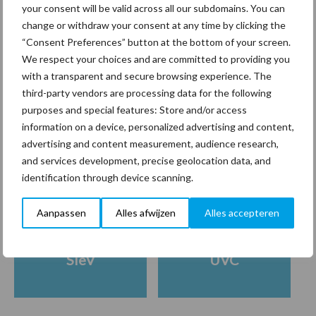
persoonsgegevens: grip op
your consent will be valid across all our subdomains. You can
de risico’s
change or withdraw your consent at any time by clicking the
“Consent Preferences” button at the bottom of your screen.
We respect your choices and are committed to providing you
Hervorming flexibele
with a transparent and secure browsing experience. The
arbeidscontracten kent
third-party vendors are processing data for the following
mitsen en maren
purposes and special features: Store and/or access
information on a device, personalized advertising and content,
advertising and content measurement, audience research,
and services development, precise geolocation data, and
Vakpartners
Thema's
identification through device scanning.
Aanpassen
Alles afwijzen
Alles accepteren
SieV
UVC