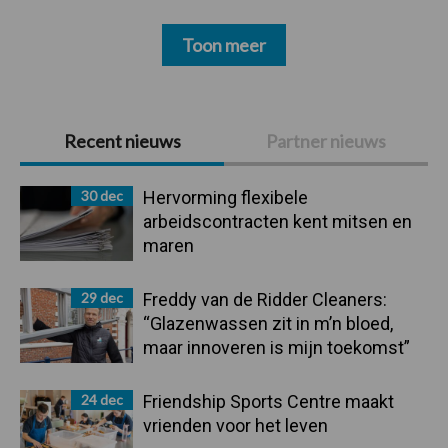
Toon meer
Primaire
Recent nieuws
Partner nieuws
Sidebar
30 dec
Hervorming flexibele
arbeidscontracten kent mitsen en
maren
29 dec
Freddy van de Ridder Cleaners:
“Glazenwassen zit in m’n bloed,
maar innoveren is mijn toekomst”
24 dec
Friendship Sports Centre maakt
vrienden voor het leven