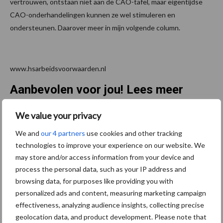
vertrouwen, ontstaan niet aan de CAO-tafel, maar eigentijdse
CAO-onderhandelingen kunnen ze wel stimuleren en
ondersteunen. Daarover meer in mijn volgende column.
www.hsarbeidsvoorwaarden.nl
Aanbevolen voor jou! Lees meer
We value your privacy
Van onze partner Innovi
Beetle veegrobot: jouw
We and
our 4 partners
use cookies and other tracking
slimme hulp op de
technologies to improve your experience on our website. We
werkvloer
may store and/or access information from your device and
process the personal data, such as your IP address and
browsing data, for purposes like providing you with
Van onze partner The Legal
personalized ads and content, measuring marketing campaign
Company
effectiveness, analyzing audience insights, collecting precise
Bescherming van
geolocation data, and product development. Please note that