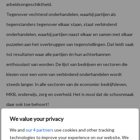
arbeidsongeschiktheid.
Tegenover vechtend onderhandelen, waarbij partijen als
tegenstanders tegenover elkaar staan, staat verbindend
onderhandelen, waarbij partijen naast elkaar en samen met elkaar
puzzelen aan het overbruggen van tegenstellingen. Dat leidt vaak
tot resultaten waar alle partijen én hun achterbannen
enthousiast van worden. De lijst van bedrijven en sectoren die
kiezen voor een vorm van verbindend onderhandelen wordt
steeds langer. In alle sectoren van de economie: bedrijfsleven,
MKB, onderwijs, zorg en overheid. Het is mooi dat de schoonmaak
daar ook toe behoort!
Henk Strating is oprichter van HS Arbeidsvoorwaarden | CAO-
We value your privacy
advies & onderhandelingen
We and
our 4 partners
use cookies and other tracking
www.hsarbeidsvoorwaarden.nl
technologies to improve your experience on our website. We