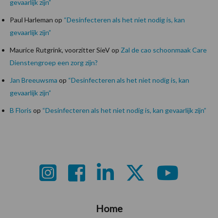
gevaarlijk zijn”
Paul Harleman
op
“Desinfecteren als het niet nodig is, kan
gevaarlijk zijn”
Maurice Rutgrink, voorzitter SieV
op
Zal de cao schoonmaak Care
Dienstengroep een zorg zijn?
Jan Breeuwsma
op
“Desinfecteren als het niet nodig is, kan
gevaarlijk zijn”
B Floris
op
“Desinfecteren als het niet nodig is, kan gevaarlijk zijn”
Footer
Home