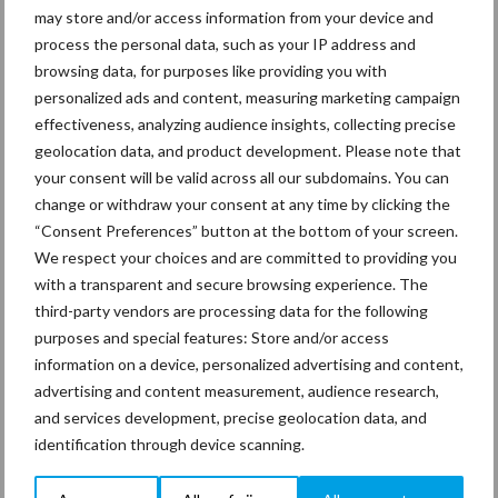
may store and/or access information from your device and
Aanbevolen voor jou! Lees meer
process the personal data, such as your IP address and
browsing data, for purposes like providing you with
personalized ads and content, measuring marketing campaign
Van onze partner Innovi
Beetle veegrobot: jouw
effectiveness, analyzing audience insights, collecting precise
slimme hulp op de
geolocation data, and product development. Please note that
werkvloer
your consent will be valid across all our subdomains. You can
change or withdraw your consent at any time by clicking the
“Consent Preferences” button at the bottom of your screen.
Van onze partner The Legal
We respect your choices and are committed to providing you
Company
with a transparent and secure browsing experience. The
Bescherming van
third-party vendors are processing data for the following
persoonsgegevens: grip op
purposes and special features: Store and/or access
de risico’s
information on a device, personalized advertising and content,
advertising and content measurement, audience research,
and services development, precise geolocation data, and
Hervorming flexibele
identification through device scanning.
arbeidscontracten kent
mitsen en maren