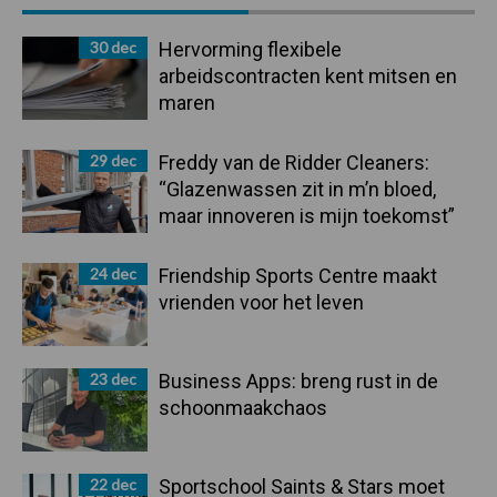
Sidebar
30 dec
Hervorming flexibele
arbeidscontracten kent mitsen en
maren
29 dec
Freddy van de Ridder Cleaners:
“Glazenwassen zit in m’n bloed,
maar innoveren is mijn toekomst”
24 dec
Friendship Sports Centre maakt
vrienden voor het leven
23 dec
Business Apps: breng rust in de
schoonmaakchaos
22 dec
Sportschool Saints & Stars moet