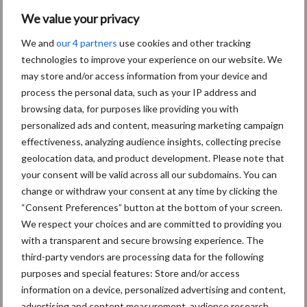
Bescherming van
We value your privacy
persoonsgegevens: grip op
de risico’s
We and
our 4 partners
use cookies and other tracking
technologies to improve your experience on our website. We
may store and/or access information from your device and
Hervorming flexibele
process the personal data, such as your IP address and
arbeidscontracten kent
browsing data, for purposes like providing you with
mitsen en maren
personalized ads and content, measuring marketing campaign
effectiveness, analyzing audience insights, collecting precise
geolocation data, and product development. Please note that
your consent will be valid across all our subdomains. You can
change or withdraw your consent at any time by clicking the
Thema's
Vakpartners
“Consent Preferences” button at the bottom of your screen.
We respect your choices and are committed to providing you
with a transparent and secure browsing experience. The
third-party vendors are processing data for the following
purposes and special features: Store and/or access
Coronavirus
UVC
information on a device, personalized advertising and content,
advertising and content measurement, audience research,