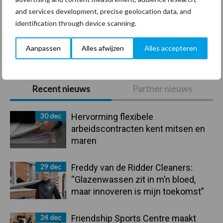
and services development, precise geolocation data, and
identification through device scanning.
Toon meer
Aanpassen
Alles afwijzen
Alles accepteren
Primaire
Recent nieuws
Partner nieuws
Sidebar
30 dec
Hervorming flexibele
arbeidscontracten kent mitsen en
maren
29 dec
Freddy van de Ridder Cleaners:
“Glazenwassen zit in m’n bloed,
maar innoveren is mijn toekomst”
24 dec
Friendship Sports Centre maakt