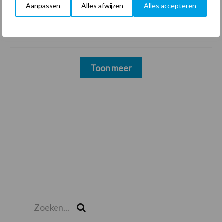
22 dec
Sportschool Saints & Stars moet
Aanpassen
Alles afwijzen
Alles accepteren
oud-schoonmakers alsnog betalen
Toon meer
Zoeken...
Zoek