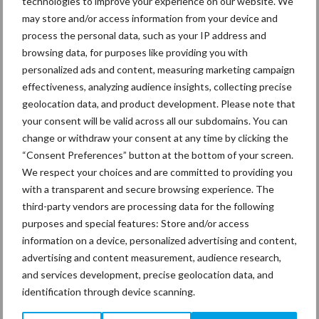
technologies to improve your experience on our website. We
Recent nieuws
Partner nieuws
may store and/or access information from your device and
Sidebar
process the personal data, such as your IP address and
30 dec
Hervorming flexibele
browsing data, for purposes like providing you with
arbeidscontracten kent mitsen en
personalized ads and content, measuring marketing campaign
maren
effectiveness, analyzing audience insights, collecting precise
geolocation data, and product development. Please note that
29 dec
Freddy van de Ridder Cleaners:
your consent will be valid across all our subdomains. You can
“Glazenwassen zit in m’n bloed,
change or withdraw your consent at any time by clicking the
maar innoveren is mijn toekomst”
“Consent Preferences” button at the bottom of your screen.
We respect your choices and are committed to providing you
with a transparent and secure browsing experience. The
24 dec
Friendship Sports Centre maakt
third-party vendors are processing data for the following
vrienden voor het leven
purposes and special features: Store and/or access
information on a device, personalized advertising and content,
advertising and content measurement, audience research,
23 dec
Business Apps: breng rust in de
and services development, precise geolocation data, and
schoonmaakchaos
identification through device scanning.