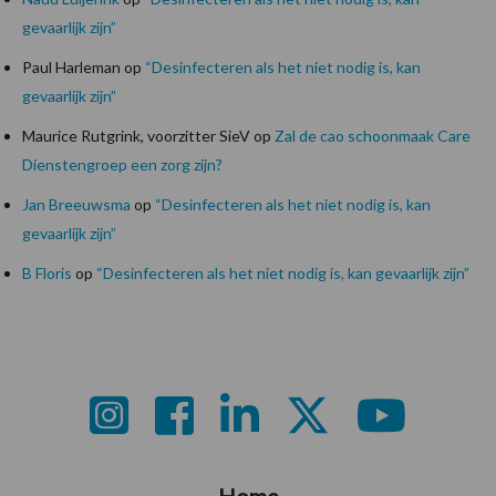
gevaarlijk zijn”
Paul Harleman
op
“Desinfecteren als het niet nodig is, kan
gevaarlijk zijn”
Maurice Rutgrink, voorzitter SieV
op
Zal de cao schoonmaak Care
Dienstengroep een zorg zijn?
Jan Breeuwsma
op
“Desinfecteren als het niet nodig is, kan
gevaarlijk zijn”
B Floris
op
“Desinfecteren als het niet nodig is, kan gevaarlijk zijn”
Footer
Home