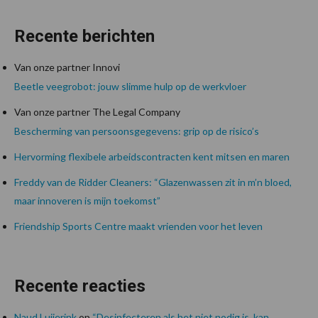
Recente berichten
Van onze partner Innovi
Beetle veegrobot: jouw slimme hulp op de werkvloer
Van onze partner The Legal Company
Bescherming van persoonsgegevens: grip op de risico’s
Hervorming flexibele arbeidscontracten kent mitsen en maren
Freddy van de Ridder Cleaners: “Glazenwassen zit in m’n bloed,
maar innoveren is mijn toekomst”
Friendship Sports Centre maakt vrienden voor het leven
Recente reacties
Naud Luijerink
op
“Desinfecteren als het niet nodig is, kan