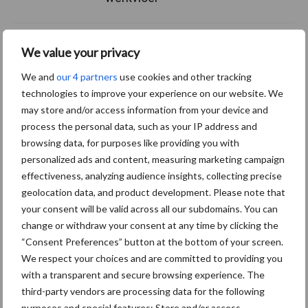
Van onze partner The Legal
We value your privacy
Company
We and
our 4 partners
use cookies and other tracking
Bescherming van
technologies to improve your experience on our website. We
persoonsgegevens: grip op
de risico’s
may store and/or access information from your device and
process the personal data, such as your IP address and
browsing data, for purposes like providing you with
Hervorming flexibele
personalized ads and content, measuring marketing campaign
arbeidscontracten kent
effectiveness, analyzing audience insights, collecting precise
mitsen en maren
geolocation data, and product development. Please note that
your consent will be valid across all our subdomains. You can
change or withdraw your consent at any time by clicking the
“Consent Preferences” button at the bottom of your screen.
We respect your choices and are committed to providing you
Thema's
Vakpartners
with a transparent and secure browsing experience. The
third-party vendors are processing data for the following
purposes and special features: Store and/or access