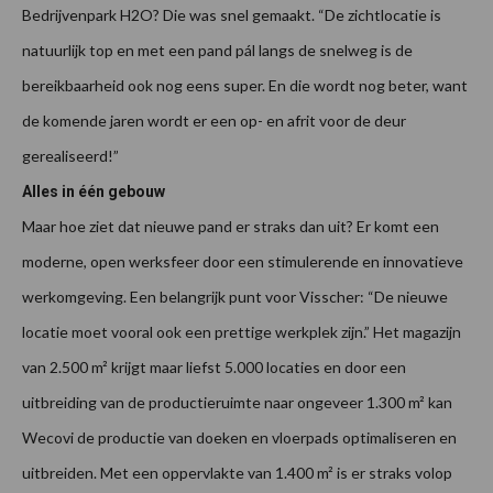
Bedrijvenpark H2O? Die was snel gemaakt. “De zichtlocatie is
natuurlijk top en met een pand pál langs de snelweg is de
bereikbaarheid ook nog eens super. En die wordt nog beter, want
de komende jaren wordt er een op- en afrit voor de deur
gerealiseerd!”
Alles in één gebouw
Maar hoe ziet dat nieuwe pand er straks dan uit? Er komt een
moderne, open werksfeer door een stimulerende en innovatieve
werkomgeving. Een belangrijk punt voor Visscher: “De nieuwe
locatie moet vooral ook een prettige werkplek zijn.” Het magazijn
van 2.500 m² krijgt maar liefst 5.000 locaties en door een
uitbreiding van de productieruimte naar ongeveer 1.300 m² kan
Wecovi de productie van doeken en vloerpads optimaliseren en
uitbreiden. Met een oppervlakte van 1.400 m² is er straks volop