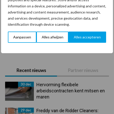
information on a device, personalized advertising and content,
advertising and content measurement, audience research,
Coronavirus
UVC
and services development, precise geolocation data, and
identification through device scanning.
Aanpassen
Alles afwijzen
Alles accepteren
Toon meer
Primaire
Recent nieuws
Partner nieuws
Sidebar
30 dec
Hervorming flexibele
arbeidscontracten kent mitsen en
maren
29 dec
Freddy van de Ridder Cleaners: