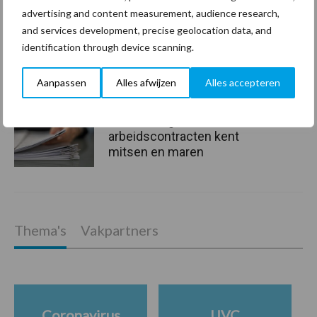
Van onze partner The Legal
advertising and content measurement, audience research,
Company
and services development, precise geolocation data, and
Bescherming van
identification through device scanning.
persoonsgegevens: grip op
de risico’s
Aanpassen
Alles afwijzen
Alles accepteren
Hervorming flexibele
arbeidscontracten kent
mitsen en maren
Thema's
Vakpartners
Coronavirus
UVC