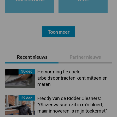
Toon meer
Primaire
Recent nieuws
Partner nieuws
Sidebar
30 dec
Hervorming flexibele
arbeidscontracten kent mitsen en
maren
29 dec
Freddy van de Ridder Cleaners:
“Glazenwassen zit in m’n bloed,
maar innoveren is mijn toekomst”