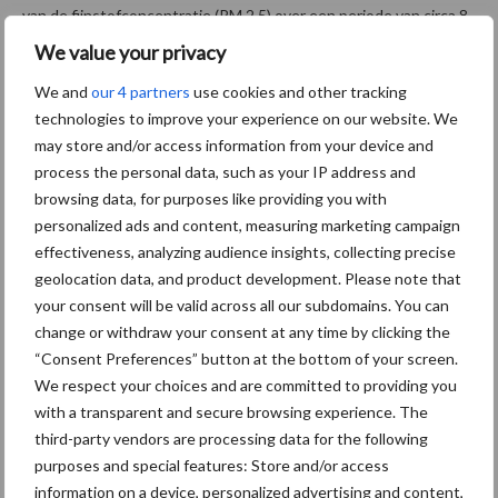
van de fijnstofconcentratie (PM 2,5) over een periode van circa 8
uur en de bepaling van de microbiologische kwaliteit. Aan de
We value your privacy
visuele inspectie is een lagere weging toegekend dan aan de
We and
our 4 partners
use cookies and other tracking
overige onderdelen.
technologies to improve your experience on our website. We
may store and/or access information from your device and
process the personal data, such as your IP address and
www.vsr-org.nl
browsing data, for purposes like providing you with
personalized ads and content, measuring marketing campaign
effectiveness, analyzing audience insights, collecting precise
geolocation data, and product development. Please note that
Aanbevolen voor jou! Lees meer
your consent will be valid across all our subdomains. You can
change or withdraw your consent at any time by clicking the
Van onze partner Innovi
“Consent Preferences” button at the bottom of your screen.
Beetle veegrobot: jouw
We respect your choices and are committed to providing you
slimme hulp op de
with a transparent and secure browsing experience. The
werkvloer
third-party vendors are processing data for the following
purposes and special features: Store and/or access
information on a device, personalized advertising and content,