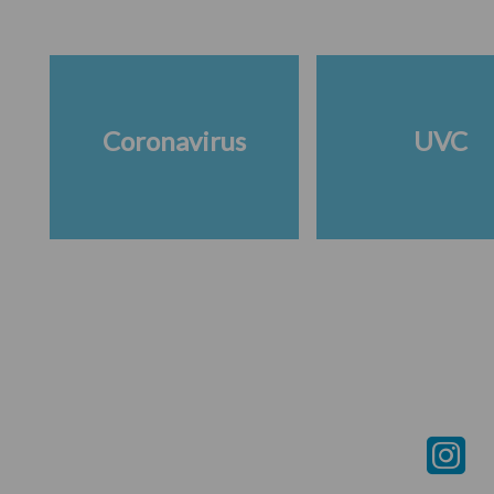
Coronavirus
UVC
Footer