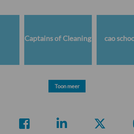
Captains of Cleaning
cao scho
Toon meer