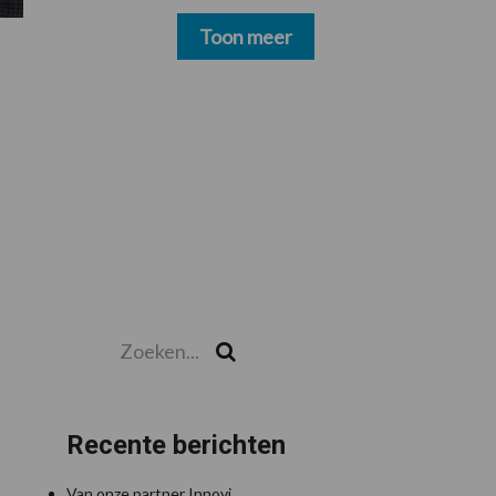
schoonmakers alsnog
betalen
Toon meer
Zoeken...
Zoek
Recente berichten
Van onze partner Innovi