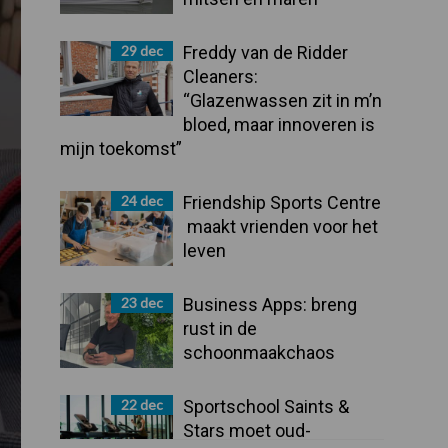
29 dec
Freddy van de Ridder
Cleaners:
“Glazenwassen zit in m’n
bloed, maar innoveren is
mijn toekomst”
24 dec
Friendship Sports Centre
maakt vrienden voor het
leven
23 dec
Business Apps: breng
rust in de
schoonmaakchaos
22 dec
Sportschool Saints &
Stars moet oud-