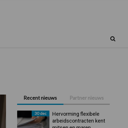
Zoeken...
Zoek
Recent nieuws
Partner nieuws
Primaire
Sidebar
30 dec
Hervorming flexibele
arbeidscontracten kent
mitsen en maren