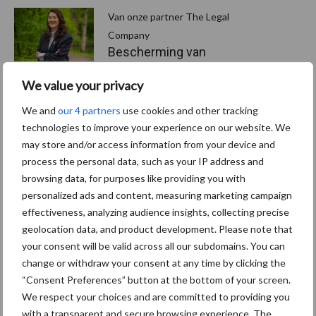
Van onze partner The Legal
Company
Bescherming van
persoonsgegevens: grip op
de risico’s
We value your privacy
We and
our 4 partners
use cookies and other tracking
technologies to improve your experience on our website. We
Hervorming flexibele
may store and/or access information from your device and
arbeidscontracten kent
mitsen en maren
process the personal data, such as your IP address and
browsing data, for purposes like providing you with
personalized ads and content, measuring marketing campaign
effectiveness, analyzing audience insights, collecting precise
Freddy van de Ridder
geolocation data, and product development. Please note that
Cleaners: “Glazenwassen
your consent will be valid across all our subdomains. You can
zit in m’n bloed, maar
change or withdraw your consent at any time by clicking the
innoveren is mijn toekomst”
“Consent Preferences” button at the bottom of your screen.
We respect your choices and are committed to providing you
with a transparent and secure browsing experience. The