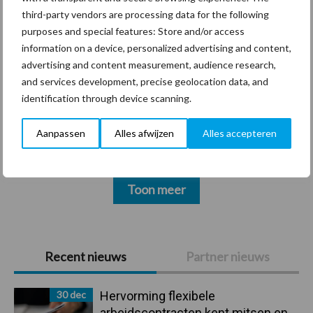
third-party vendors are processing data for the following
Thema's
Vakpartners
purposes and special features: Store and/or access
information on a device, personalized advertising and content,
advertising and content measurement, audience research,
and services development, precise geolocation data, and
identification through device scanning.
Coronavirus
UVC
Aanpassen
Alles afwijzen
Alles accepteren
Toon meer
Primaire
Recent nieuws
Partner nieuws
Sidebar
30 dec
Hervorming flexibele
arbeidscontracten kent mitsen en