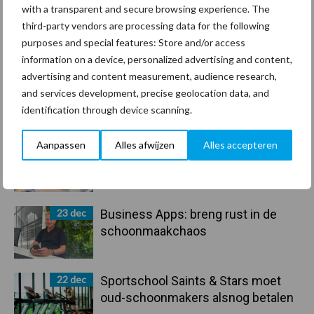
30 dec
Hervorming flexibele
with a transparent and secure browsing experience. The
arbeidscontracten kent mitsen en
third-party vendors are processing data for the following
maren
purposes and special features: Store and/or access
information on a device, personalized advertising and content,
29 dec
Freddy van de Ridder Cleaners:
advertising and content measurement, audience research,
“Glazenwassen zit in m’n bloed,
and services development, precise geolocation data, and
maar innoveren is mijn toekomst”
identification through device scanning.
Aanpassen
Alles afwijzen
Alles accepteren
24 dec
Friendship Sports Centre maakt
vrienden voor het leven
23 dec
Business Apps: breng rust in de
schoonmaakchaos
22 dec
Sportschool Saints & Stars moet
oud-schoonmakers alsnog betalen