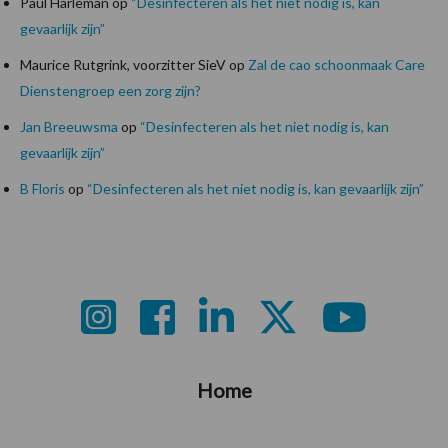
Paul Harleman
op
“Desinfecteren als het niet nodig is, kan
gevaarlijk zijn”
Maurice Rutgrink, voorzitter SieV
op
Zal de cao schoonmaak Care
Dienstengroep een zorg zijn?
Jan Breeuwsma
op
“Desinfecteren als het niet nodig is, kan
gevaarlijk zijn”
B Floris
op
“Desinfecteren als het niet nodig is, kan gevaarlijk zijn”
Footer
Home