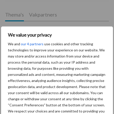
Thema's
Vakpartners
We value your privacy
We and
our 4 partners
use cookies and other tracking
Coronavirus
UVC
technologies to improve your experience on our website. We
may store and/or access information from your device and
process the personal data, such as your IP address and
browsing data, for purposes like providing you with
personalized ads and content, measuring marketing campaign
Toon meer
effectiveness, analyzing audience insights, collecting precise
geolocation data, and product development. Please note that
your consent will be valid across all our subdomains. You can
Primaire
change or withdraw your consent at any time by clicking the
Recent nieuws
Partner nieuws
“Consent Preferences” button at the bottom of your screen.
Sidebar
We respect your choices and are committed to providing you