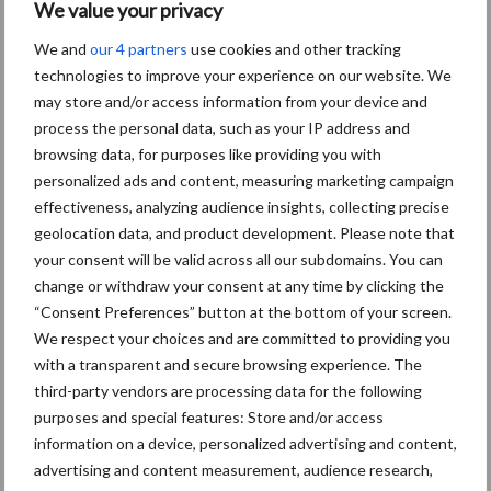
persoonsgegevens: grip op
We value your privacy
de risico’s
We and
our 4 partners
use cookies and other tracking
technologies to improve your experience on our website. We
may store and/or access information from your device and
Hervorming flexibele
arbeidscontracten kent
process the personal data, such as your IP address and
mitsen en maren
browsing data, for purposes like providing you with
personalized ads and content, measuring marketing campaign
effectiveness, analyzing audience insights, collecting precise
geolocation data, and product development. Please note that
your consent will be valid across all our subdomains. You can
Thema's
Vakpartners
change or withdraw your consent at any time by clicking the
“Consent Preferences” button at the bottom of your screen.
We respect your choices and are committed to providing you
with a transparent and secure browsing experience. The
third-party vendors are processing data for the following
Coronavirus
UVC
purposes and special features: Store and/or access
information on a device, personalized advertising and content,
advertising and content measurement, audience research,