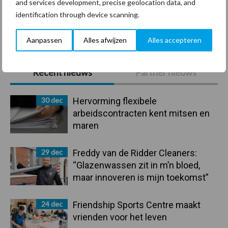
and services development, precise geolocation data, and
identification through device scanning.
Toon meer
Aanpassen
Alles afwijzen
Alles accepteren
Primaire
Recent nieuws
Partner nieuws
Sidebar
30 dec
Hervorming flexibele
arbeidscontracten kent mitsen en
maren
29 dec
Freddy van de Ridder Cleaners:
“Glazenwassen zit in m’n bloed,
maar innoveren is mijn toekomst”
24 dec
Friendship Sports Centre maakt
vrienden voor het leven