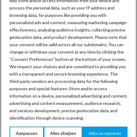
may store and/or access information from your device and
process the personal data, such as your IP address and
browsing data, for purposes like providing you with
Thema's
Vakpartners
personalized ads and content, measuring marketing campaign
effectiveness, analyzing audience insights, collecting precise
geolocation data, and product development. Please note that
your consent will be valid across all our subdomains. You can
change or withdraw your consent at any time by clicking the
Coronavirus
UVC
“Consent Preferences” button at the bottom of your screen.
We respect your choices and are committed to providing you
with a transparent and secure browsing experience. The
third-party vendors are processing data for the following
purposes and special features: Store and/or access
Toon meer
information on a device, personalized advertising and content,
advertising and content measurement, audience research,
and services development, precise geolocation data, and
identification through device scanning.
Primaire
Recent nieuws
Partner nieuws
Sidebar
Aanpassen
Alles afwijzen
Alles accepteren