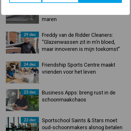
30 dec
Hervorming flexibele
arbeidscontracten kent mitsen en
maren
29 dec
Freddy van de Ridder Cleaners:
“Glazenwassen zit in m’n bloed,
maar innoveren is mijn toekomst”
24 dec
Friendship Sports Centre maakt
vrienden voor het leven
23 dec
Business Apps: breng rust in de
schoonmaakchaos
22 dec
Sportschool Saints & Stars moet
oud-schoonmakers alsnog betalen