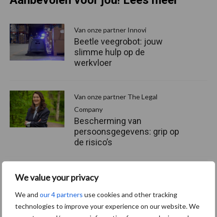
Aanbevolen voor jou! Lees meer
Van onze partner Innovi
Beetle veegrobot: jouw
slimme hulp op de
werkvloer
Van onze partner The Legal
Company
Bescherming van
persoonsgegevens: grip op
de risico’s
Hervorming flexibele
We value your privacy
arbeidscontracten kent
We and
our 4 partners
use cookies and other tracking
mitsen en maren
technologies to improve your experience on our website. We