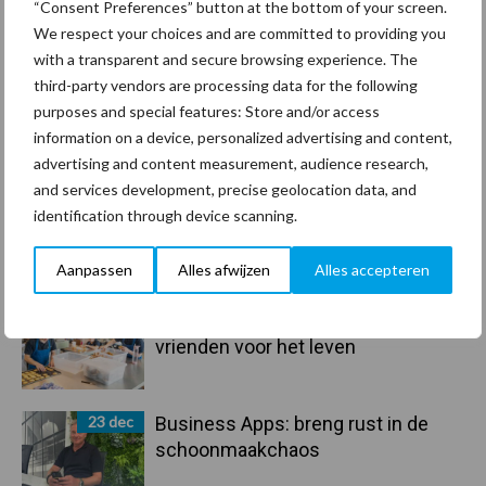
“Consent Preferences” button at the bottom of your screen.
Primaire
We respect your choices and are committed to providing you
Recent nieuws
Partner nieuws
with a transparent and secure browsing experience. The
Sidebar
third-party vendors are processing data for the following
30 dec
Hervorming flexibele
purposes and special features: Store and/or access
arbeidscontracten kent mitsen en
information on a device, personalized advertising and content,
maren
advertising and content measurement, audience research,
and services development, precise geolocation data, and
29 dec
Freddy van de Ridder Cleaners:
identification through device scanning.
“Glazenwassen zit in m’n bloed,
maar innoveren is mijn toekomst”
Aanpassen
Alles afwijzen
Alles accepteren
24 dec
Friendship Sports Centre maakt
vrienden voor het leven
23 dec
Business Apps: breng rust in de
schoonmaakchaos