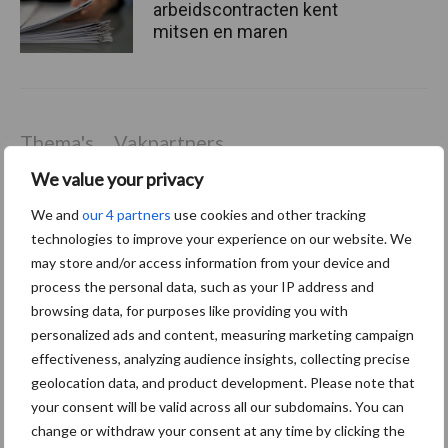
arbeidscontracten kent
mitsen en maren
Thema's
Vakpartners
We value your privacy
We and
our 4 partners
use cookies and other tracking
technologies to improve your experience on our website. We
Coronavirus
UVC
may store and/or access information from your device and
process the personal data, such as your IP address and
browsing data, for purposes like providing you with
personalized ads and content, measuring marketing campaign
effectiveness, analyzing audience insights, collecting precise
geolocation data, and product development. Please note that
Toon meer
your consent will be valid across all our subdomains. You can
change or withdraw your consent at any time by clicking the