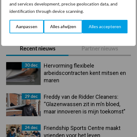
and services development, precise geolocation data, and
identification through device scanning.
Toon meer
Aanpassen
Alles afwijzen
Alles accepteren
Primaire
Recent nieuws
Partner nieuws
Sidebar
30 dec
Hervorming flexibele
arbeidscontracten kent mitsen en
maren
29 dec
Freddy van de Ridder Cleaners:
“Glazenwassen zit in m’n bloed,
maar innoveren is mijn toekomst”
24 dec
Friendship Sports Centre maakt
vrienden voor het leven