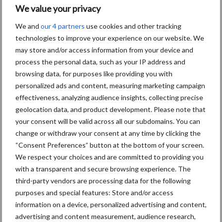
We value your privacy
persoonsgegevens: grip op
de risico’s
We and
our 4 partners
use cookies and other tracking
technologies to improve your experience on our website. We
may store and/or access information from your device and
Hervorming flexibele
process the personal data, such as your IP address and
arbeidscontracten kent
browsing data, for purposes like providing you with
mitsen en maren
personalized ads and content, measuring marketing campaign
effectiveness, analyzing audience insights, collecting precise
geolocation data, and product development. Please note that
your consent will be valid across all our subdomains. You can
Thema's
Vakpartners
change or withdraw your consent at any time by clicking the
“Consent Preferences” button at the bottom of your screen.
We respect your choices and are committed to providing you
with a transparent and secure browsing experience. The
third-party vendors are processing data for the following
Coronavirus
UVC
purposes and special features: Store and/or access
information on a device, personalized advertising and content,
advertising and content measurement, audience research,