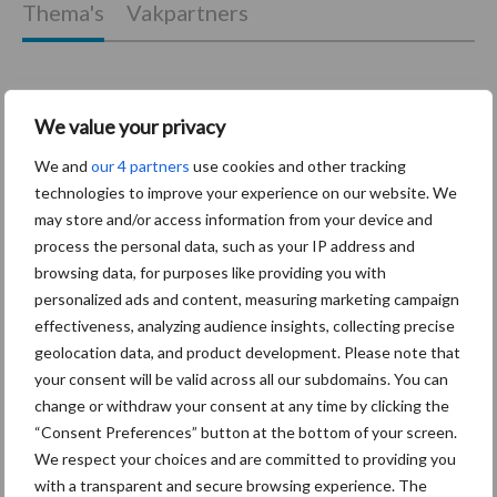
Thema's
Vakpartners
We value your privacy
Coronavirus
UVC
We and
our 4 partners
use cookies and other tracking
technologies to improve your experience on our website. We
may store and/or access information from your device and
process the personal data, such as your IP address and
browsing data, for purposes like providing you with
Toon meer
personalized ads and content, measuring marketing campaign
effectiveness, analyzing audience insights, collecting precise
geolocation data, and product development. Please note that
Primaire
your consent will be valid across all our subdomains. You can
Recent nieuws
Partner nieuws
change or withdraw your consent at any time by clicking the
Sidebar
“Consent Preferences” button at the bottom of your screen.
30 dec
Hervorming flexibele
We respect your choices and are committed to providing you
arbeidscontracten kent mitsen en
with a transparent and secure browsing experience. The