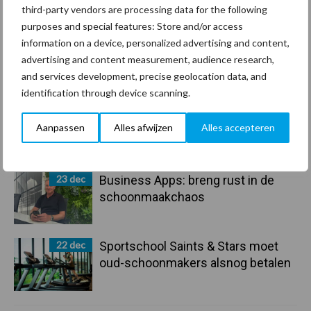
maren
third-party vendors are processing data for the following
purposes and special features: Store and/or access
29 dec
Freddy van de Ridder Cleaners:
information on a device, personalized advertising and content,
“Glazenwassen zit in m’n bloed,
advertising and content measurement, audience research,
maar innoveren is mijn toekomst”
and services development, precise geolocation data, and
identification through device scanning.
24 dec
Friendship Sports Centre maakt
Aanpassen
Alles afwijzen
Alles accepteren
vrienden voor het leven
23 dec
Business Apps: breng rust in de
schoonmaakchaos
22 dec
Sportschool Saints & Stars moet
oud-schoonmakers alsnog betalen