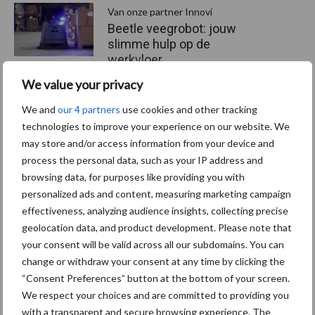
Van onze partner Innovi
Beetle veegrobot: jouw
slimme hulp op de
werkvloer
We value your privacy
Van onze partner The Legal
We and
our 4 partners
use cookies and other tracking
technologies to improve your experience on our website. We
Company
Bescherming van
may store and/or access information from your device and
persoonsgegevens: grip op
process the personal data, such as your IP address and
de risico’s
browsing data, for purposes like providing you with
personalized ads and content, measuring marketing campaign
effectiveness, analyzing audience insights, collecting precise
Hervorming flexibele
geolocation data, and product development. Please note that
arbeidscontracten kent
your consent will be valid across all our subdomains. You can
mitsen en maren
change or withdraw your consent at any time by clicking the
“Consent Preferences” button at the bottom of your screen.
We respect your choices and are committed to providing you
with a transparent and secure browsing experience. The