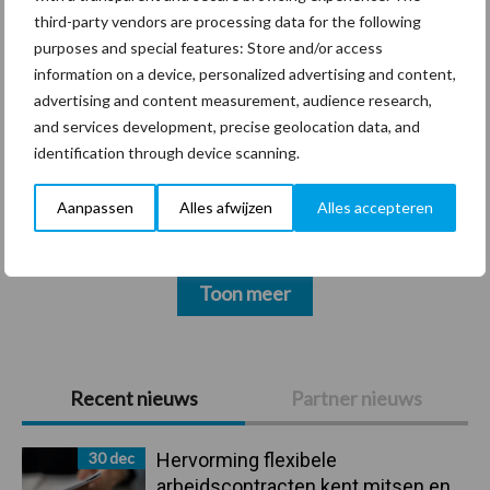
third-party vendors are processing data for the following
Thema's
Vakpartners
purposes and special features: Store and/or access
information on a device, personalized advertising and content,
advertising and content measurement, audience research,
and services development, precise geolocation data, and
identification through device scanning.
Coronavirus
UVC
Aanpassen
Alles afwijzen
Alles accepteren
Toon meer
Primaire
Recent nieuws
Partner nieuws
Sidebar
30 dec
Hervorming flexibele
arbeidscontracten kent mitsen en