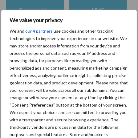
Coronavirus
UVC
We value your privacy
We and
our 4 partners
use cookies and other tracking
technologies to improve your experience on our website. We
may store and/or access information from your device and
Toon meer
process the personal data, such as your IP address and
browsing data, for purposes like providing you with
personalized ads and content, measuring marketing campaign
Primaire
effectiveness, analyzing audience insights, collecting precise
Recent nieuws
Partner nieuws
geolocation data, and product development. Please note that
Sidebar
your consent will be valid across all our subdomains. You can
30 dec
Hervorming flexibele
change or withdraw your consent at any time by clicking the
arbeidscontracten kent mitsen en
“Consent Preferences” button at the bottom of your screen.
maren
We respect your choices and are committed to providing you
with a transparent and secure browsing experience. The
29 dec
Freddy van de Ridder Cleaners:
third-party vendors are processing data for the following
“Glazenwassen zit in m’n bloed,
purposes and special features: Store and/or access