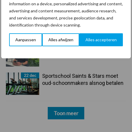
maar innoveren is mijn toekomst”
information on a device, personalized advertising and content,
advertising and content measurement, audience research,
and services development, precise geolocation data, and
24 dec
Friendship Sports Centre maakt
identification through device scanning.
vrienden voor het leven
Aanpassen
Alles afwijzen
Alles accepteren
23 dec
Business Apps: breng rust in de
schoonmaakchaos
22 dec
Sportschool Saints & Stars moet
oud-schoonmakers alsnog betalen
Toon meer