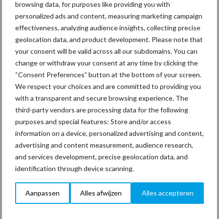
browsing data, for purposes like providing you with
personalized ads and content, measuring marketing campaign
29 dec
Freddy van de Ridder Cleaners:
effectiveness, analyzing audience insights, collecting precise
“Glazenwassen zit in m’n bloed,
geolocation data, and product development. Please note that
maar innoveren is mijn toekomst”
your consent will be valid across all our subdomains. You can
change or withdraw your consent at any time by clicking the
24 dec
Friendship Sports Centre maakt
“Consent Preferences” button at the bottom of your screen.
vrienden voor het leven
We respect your choices and are committed to providing you
with a transparent and secure browsing experience. The
third-party vendors are processing data for the following
23 dec
Business Apps: breng rust in de
purposes and special features: Store and/or access
schoonmaakchaos
information on a device, personalized advertising and content,
advertising and content measurement, audience research,
and services development, precise geolocation data, and
22 dec
Sportschool Saints & Stars moet
identification through device scanning.
oud-schoonmakers alsnog betalen
Aanpassen
Alles afwijzen
Alles accepteren