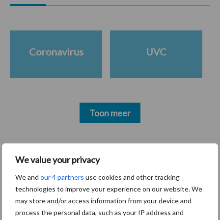
Coronavirus
UVC
Toon meer
Primaire
We value your privacy
Recent nieuws
Partner nieuws
Sidebar
We and
our 4 partners
use cookies and other tracking
30 dec
Hervorming flexibele
technologies to improve your experience on our website. We
arbeidscontracten kent mitsen en
may store and/or access information from your device and
maren
process the personal data, such as your IP address and