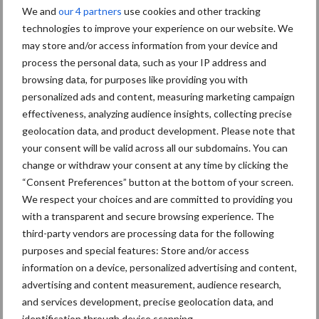
We and
our 4 partners
use cookies and other tracking
Hervorming flexibele
technologies to improve your experience on our website. We
arbeidscontracten kent
may store and/or access information from your device and
mitsen en maren
process the personal data, such as your IP address and
browsing data, for purposes like providing you with
personalized ads and content, measuring marketing campaign
effectiveness, analyzing audience insights, collecting precise
geolocation data, and product development. Please note that
Thema's
Vakpartners
your consent will be valid across all our subdomains. You can
change or withdraw your consent at any time by clicking the
“Consent Preferences” button at the bottom of your screen.
We respect your choices and are committed to providing you
with a transparent and secure browsing experience. The
Coronavirus
UVC
third-party vendors are processing data for the following
purposes and special features: Store and/or access
information on a device, personalized advertising and content,
advertising and content measurement, audience research,
and services development, precise geolocation data, and
Toon meer
identification through device scanning.