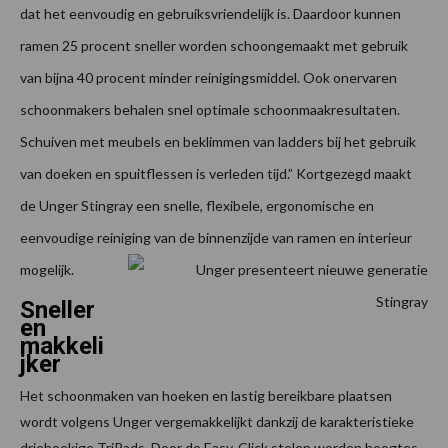
dat het eenvoudig en gebruiksvriendelijk is. Daardoor kunnen
ramen 25 procent sneller worden schoongemaakt met gebruik
van bijna 40 procent minder reinigingsmiddel. Ook onervaren
schoonmakers behalen snel optimale schoonmaakresultaten.
Schuiven met meubels en beklimmen van ladders bij het gebruik
van doeken en spuitflessen is verleden tijd.” Kortgezegd maakt
de Unger Stingray een snelle, flexibele, ergonomische en
eenvoudige reiniging van de binnenzijde van ramen en interieur
mogelijk.
Sneller
en
makkeli
jker
Het schoonmaken van hoeken en lastig bereikbare plaatsen
wordt volgens Unger vergemakkelijkt dankzij de karakteristieke
driehoekige TriPads. Door de Easy-Click stelen worden hoogtes