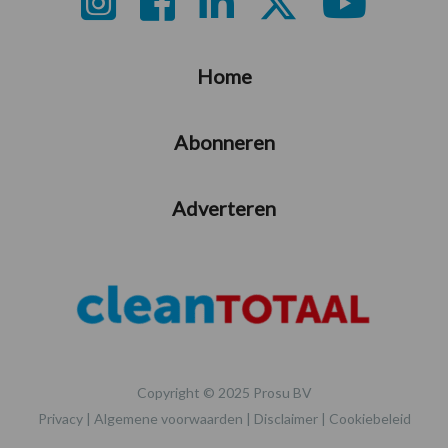
Footer
Home
Abonneren
Adverteren
Copyright © 2025 Prosu BV
Privacy
|
Algemene voorwaarden
|
Disclaimer
|
Cookiebeleid