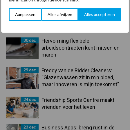
Aanpassen
Alles afwijzen
Alles accepteren
Primaire
Recent nieuws
Partner nieuws
Sidebar
30 dec
Hervorming flexibele
arbeidscontracten kent mitsen en
maren
29 dec
Freddy van de Ridder Cleaners:
“Glazenwassen zit in m’n bloed,
maar innoveren is mijn toekomst”
24 dec
Friendship Sports Centre maakt
vrienden voor het leven
23 dec
Business Apps: breng rust in de