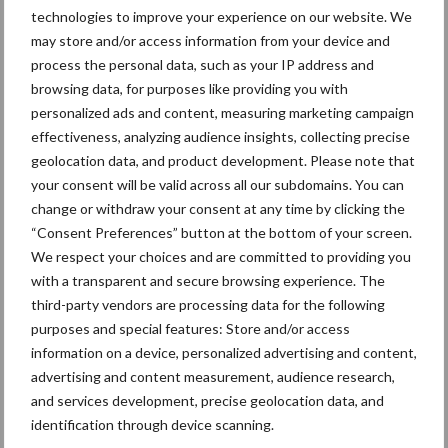
technologies to improve your experience on our website. We
Primaire
Recent nieuws
Partner nieuws
may store and/or access information from your device and
Sidebar
process the personal data, such as your IP address and
browsing data, for purposes like providing you with
30 dec
Hervorming flexibele
personalized ads and content, measuring marketing campaign
arbeidscontracten kent mitsen en
effectiveness, analyzing audience insights, collecting precise
maren
geolocation data, and product development. Please note that
your consent will be valid across all our subdomains. You can
29 dec
Freddy van de Ridder Cleaners:
change or withdraw your consent at any time by clicking the
“Glazenwassen zit in m’n bloed,
“Consent Preferences” button at the bottom of your screen.
maar innoveren is mijn toekomst”
We respect your choices and are committed to providing you
with a transparent and secure browsing experience. The
24 dec
Friendship Sports Centre maakt
third-party vendors are processing data for the following
vrienden voor het leven
purposes and special features: Store and/or access
information on a device, personalized advertising and content,
advertising and content measurement, audience research,
23 dec
Business Apps: breng rust in de
and services development, precise geolocation data, and
schoonmaakchaos
identification through device scanning.