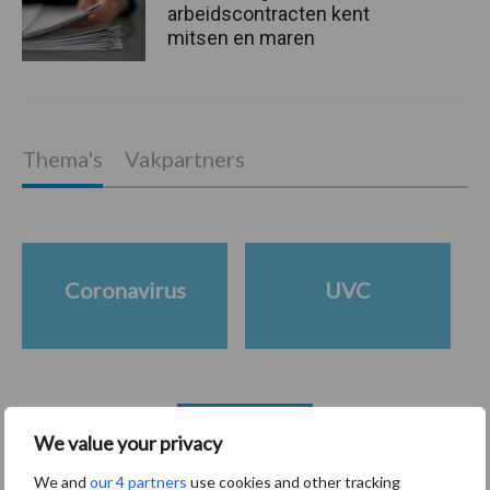
arbeidscontracten kent
mitsen en maren
Thema's
Vakpartners
Coronavirus
UVC
Toon meer
We value your privacy
We and
our 4 partners
use cookies and other tracking