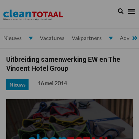
Spring
Door
Spring
Spring
naar
naar
naar
naar
Zoeken...
Zoek
Cleantotaal.nl
Het
de
de
de
de
hoofdnavigatie
hoofd
eerste
voettekst
laatste
inhoud
sidebar
nieuws
voor
Nieuws
Vacatures
Vakpartners
Advert
de
professionele
Uitbreiding samenwerking EW en The
schoonmaak
Vincent Hotel Group
16 mei 2014
Nieuws