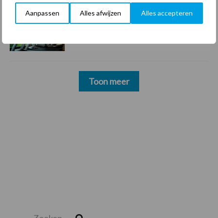
Aanpassen
Alles afwijzen
Alles accepteren
22 dec
Sportschool Saints & Stars moet
oud-schoonmakers alsnog betalen
Toon meer
Zoeken...
Zoek