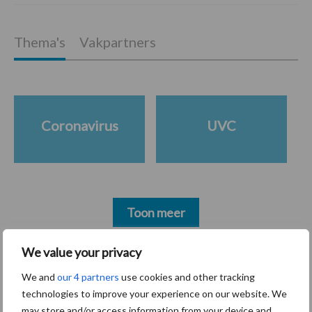
Thema's
Vakpartners
Coronavirus
UVC
Toon meer
We value your privacy
Primaire
We and
our 4 partners
use cookies and other tracking
Recent nieuws
Partner nieuws
technologies to improve your experience on our website. We
Sidebar
may store and/or access information from your device and