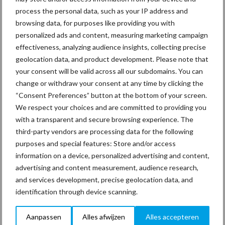
30 dec
Hervorming flexibele
process the personal data, such as your IP address and
arbeidscontracten kent mitsen en
browsing data, for purposes like providing you with
maren
personalized ads and content, measuring marketing campaign
effectiveness, analyzing audience insights, collecting precise
29 dec
Freddy van de Ridder Cleaners:
geolocation data, and product development. Please note that
“Glazenwassen zit in m’n bloed,
your consent will be valid across all our subdomains. You can
maar innoveren is mijn toekomst”
change or withdraw your consent at any time by clicking the
“Consent Preferences” button at the bottom of your screen.
24 dec
Friendship Sports Centre maakt
We respect your choices and are committed to providing you
vrienden voor het leven
with a transparent and secure browsing experience. The
third-party vendors are processing data for the following
purposes and special features: Store and/or access
23 dec
Business Apps: breng rust in de
information on a device, personalized advertising and content,
schoonmaakchaos
advertising and content measurement, audience research,
and services development, precise geolocation data, and
identification through device scanning.
22 dec
Sportschool Saints & Stars moet
oud-schoonmakers alsnog betalen
Aanpassen
Alles afwijzen
Alles accepteren