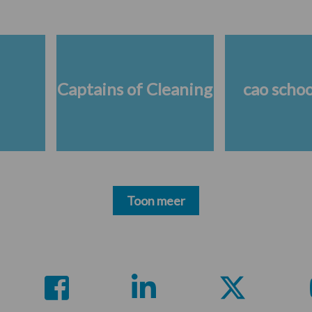
Captains of Cleaning
cao scho
Toon meer