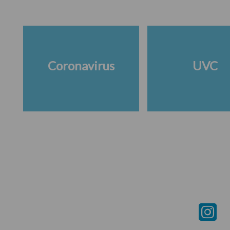
Coronavirus
UVC
Footer