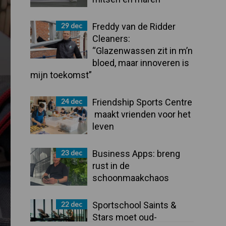
29 dec
Freddy van de Ridder
Cleaners:
“Glazenwassen zit in m’n
bloed, maar innoveren is
mijn toekomst”
24 dec
Friendship Sports Centre
maakt vrienden voor het
leven
23 dec
Business Apps: breng
rust in de
schoonmaakchaos
22 dec
Sportschool Saints &
Stars moet oud-