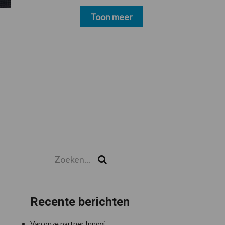
schoonmakers alsnog
betalen
Toon meer
Zoeken...
Zoek
Recente berichten
Van onze partner Innovi