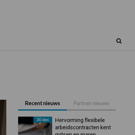
Zoeken...
Zoek
Recent nieuws
Partner nieuws
Primaire
Sidebar
30 dec
Hervorming flexibele
arbeidscontracten kent
mitsen en maren