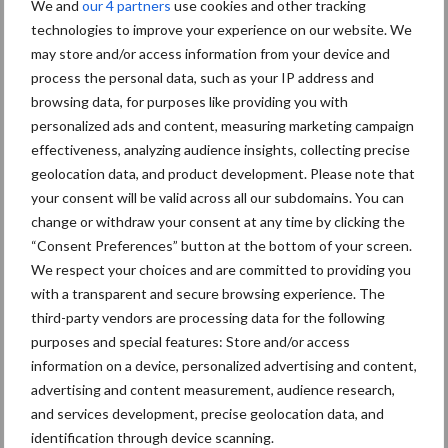
We and
our 4 partners
use cookies and other tracking
Hervorming flexibele
technologies to improve your experience on our website. We
arbeidscontracten kent
may store and/or access information from your device and
mitsen en maren
process the personal data, such as your IP address and
browsing data, for purposes like providing you with
personalized ads and content, measuring marketing campaign
effectiveness, analyzing audience insights, collecting precise
Thema's
Vakpartners
geolocation data, and product development. Please note that
your consent will be valid across all our subdomains. You can
change or withdraw your consent at any time by clicking the
“Consent Preferences” button at the bottom of your screen.
We respect your choices and are committed to providing you
Coronavirus
UVC
with a transparent and secure browsing experience. The
third-party vendors are processing data for the following
purposes and special features: Store and/or access
information on a device, personalized advertising and content,
advertising and content measurement, audience research,
and services development, precise geolocation data, and
Toon meer
identification through device scanning.