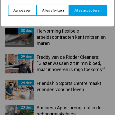
Aanpassen
Alles afwijzen
Alles accepteren
Primaire
Recent nieuws
Partner nieuws
Sidebar
30 dec
Hervorming flexibele
arbeidscontracten kent mitsen en
maren
29 dec
Freddy van de Ridder Cleaners:
“Glazenwassen zit in m’n bloed,
maar innoveren is mijn toekomst”
24 dec
Friendship Sports Centre maakt
vrienden voor het leven
23 dec
Business Apps: breng rust in de
schoonmaakchaos