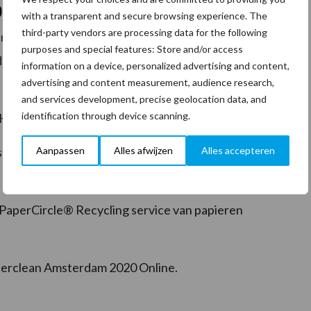
 Online
with a transparent and secure browsing experience. The
third-party vendors are processing data for the following
aneldiscussies. En lanceert een speciale beurswebsite
purposes and special features: Store and/or access
 tijdens en na het evenement omtrent de volgende
information on a device, personalized advertising and content,
advertising and content measurement, audience research,
and services development, precise geolocation data, and
identification through device scanning.
Handdoeksysteem en Tork Skincare-oplossingen
Aanpassen
Alles afwijzen
Alles accepteren
tuurd schoonmaken en oplossingen voor
 PaperCircle® Recycling service van papieren
Interclean Amsterdam 2020 Online.