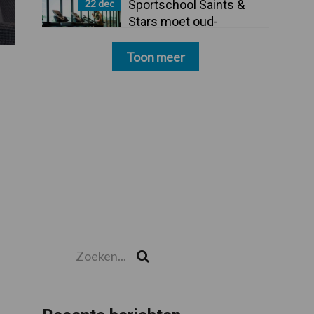
22 dec
Sportschool Saints &
Stars moet oud-
schoonmakers alsnog
betalen
Toon meer
Zoeken...
Zoek