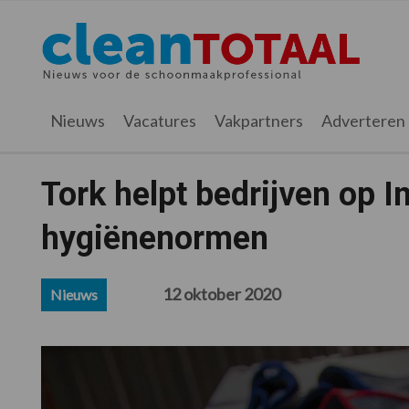
Spring
Door
Spring
Spring
naar
naar
naar
naar
Cleantotaal.nl
Het
de
de
de
de
hoofdnavigatie
hoofd
eerste
voettekst
laatste
inhoud
sidebar
nieuws
Nieuws
Vacatures
Vakpartners
Adverteren
voor
de
professionele
Tork helpt bedrijven op I
schoonmaak
hygiënenormen
12 oktober 2020
Nieuws