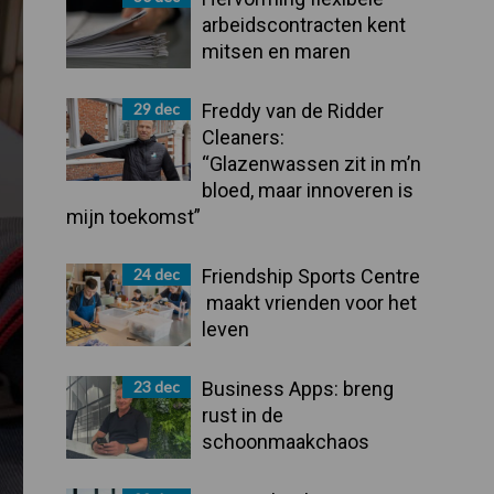
arbeidscontracten kent
mitsen en maren
29 dec
Freddy van de Ridder
Cleaners:
“Glazenwassen zit in m’n
bloed, maar innoveren is
mijn toekomst”
24 dec
Friendship Sports Centre
maakt vrienden voor het
leven
23 dec
Business Apps: breng
rust in de
schoonmaakchaos