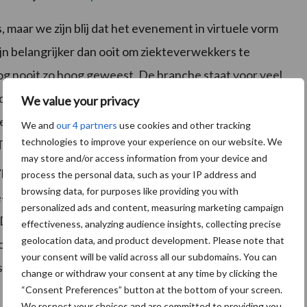
, maar we zijn blij dat het evenement in virtuele vorm
n belangrijker dan ooit om ziekteverwekkers te
g nooit zo hoog geweest. De branche staat voor veel
de schoonmaakindustrie op het Interclean event
We value your privacy
n hoger niveau te tillen”, aldus Hazel Wenzel,
We and
our 4 partners
use cookies and other tracking
technologies to improve your experience on our website. We
Tork.
may store and/or access information from your device and
rm
process the personal data, such as your IP address and
browsing data, for purposes like providing you with
e-expert voortdurend bezig om klanten te helpen met
personalized ads and content, measuring marketing campaign
De onlangs gelanceerde website, met het motto
effectiveness, analyzing audience insights, collecting precise
geolocation data, and product development. Please note that
ol die bedrijven kunnen gebruiken om
your consent will be valid across all our subdomains. You can
te geeft daarnaast toegang tot handige toolkits voor
change or withdraw your consent at any time by clicking the
“Consent Preferences” button at the bottom of your screen.
We respect your choices and are committed to providing you