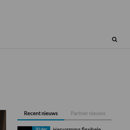
Zoeken...
Zoek
Recent nieuws
Partner nieuws
Primaire
Sidebar
30 dec
Hervorming flexibele