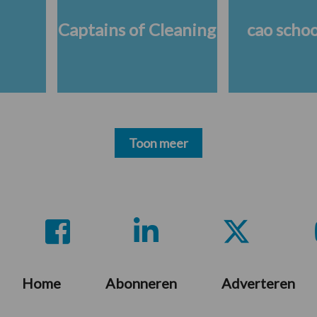
Captains of Cleaning
cao scho
Toon meer
Home
Abonneren
Adverteren