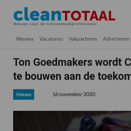
Spring
Door
Spring
Spring
naar
naar
naar
naar
Cleantotaal.nl
Het
de
de
de
de
hoofdnavigatie
hoofd
eerste
voettekst
laatste
inhoud
sidebar
nieuws
Nieuws
Vacatures
Vakpartners
Adverteren
voor
de
professionele
Ton Goedmakers wordt C
schoonmaak
te bouwen aan de toekom
16 november 2020
Nieuws