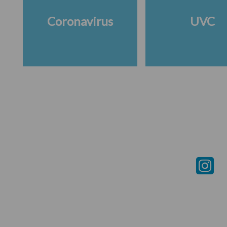
Coronavirus
UVC
Footer