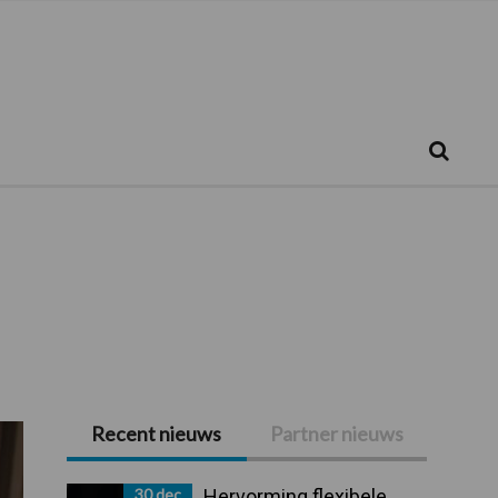
Zoeken...
Zoek
Recent nieuws
Partner nieuws
Primaire
Sidebar
30 dec
Hervorming flexibele