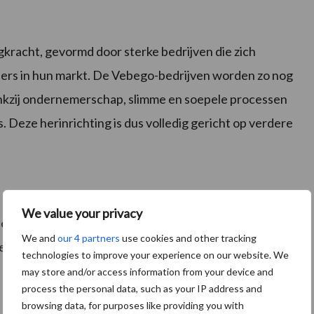
gkracht, gevormd door sterke bedrijven die zich
ers in hun markt. De Vebego-bedrijven worden zo nog
ankzij ondernemerschap, slimme en soepele processen
 Deze herinrichting is dus volledig gericht op verdere
We value your privacy
 eerste helft van 2021 worden besloten hoe de
We and
our 4 partners
use cookies and other tracking
ngevuld gaat worden en met welk tijdspad. Vebego
technologies to improve your experience on our website. We
may store and/or access information from your device and
process the personal data, such as your IP address and
browsing data, for purposes like providing you with