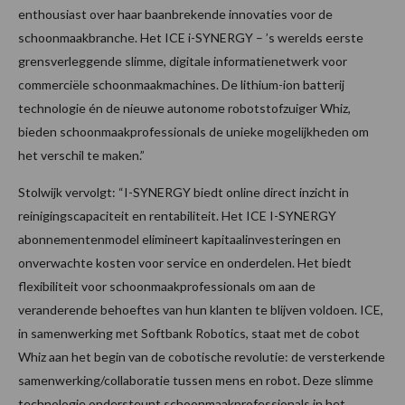
enthousiast over haar baanbrekende innovaties voor de
schoonmaakbranche. Het ICE i-SYNERGY – ’s werelds eerste
grensverleggende slimme, digitale informatienetwerk voor
commerciële schoonmaakmachines. De lithium-ion batterij
technologie én de nieuwe autonome robotstofzuiger Whiz,
bieden schoonmaakprofessionals de unieke mogelijkheden om
het verschil te maken.”
Stolwijk vervolgt: “I-SYNERGY biedt online direct inzicht in
reinigingscapaciteit en rentabiliteit. Het ICE I-SYNERGY
abonnementenmodel elimineert kapitaalinvesteringen en
onverwachte kosten voor service en onderdelen. Het biedt
flexibiliteit voor schoonmaakprofessionals om aan de
veranderende behoeftes van hun klanten te blijven voldoen. ICE,
in samenwerking met Softbank Robotics, staat met de cobot
Whiz aan het begin van de cobotische revolutie: de versterkende
samenwerking/collaboratie tussen mens en robot. Deze slimme
technologie ondersteunt schoonmaakprofessionals in het