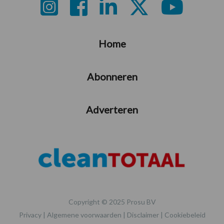
Footer
Home
Abonneren
Adverteren
Copyright © 2025 Prosu BV
Privacy
|
Algemene voorwaarden
|
Disclaimer
|
Cookiebeleid