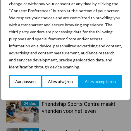
change or withdraw your consent at any time by clicking the
“Consent Preferences” button at the bottom of your screen.
We respect your choices and are committed to providing you
Primaire
with a transparent and secure browsing experience. The
Recent nieuws
Partner nieuws
third-party vendors are processing data for the following
Sidebar
purposes and special features: Store and/or access
30 dec
Hervorming flexibele
information on a device, personalized advertising and content,
arbeidscontracten kent mitsen en
advertising and content measurement, audience research,
maren
and services development, precise geolocation data, and
identification through device scanning.
29 dec
Freddy van de Ridder Cleaners:
“Glazenwassen zit in m’n bloed,
Aanpassen
Alles afwijzen
Alles accepteren
maar innoveren is mijn toekomst”
24 dec
Friendship Sports Centre maakt
vrienden voor het leven