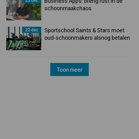
23 dec
Business Apps: breng rust in de
schoonmaakchaos
22 dec
Sportschool Saints & Stars moet
oud-schoonmakers alsnog betalen
Toon meer