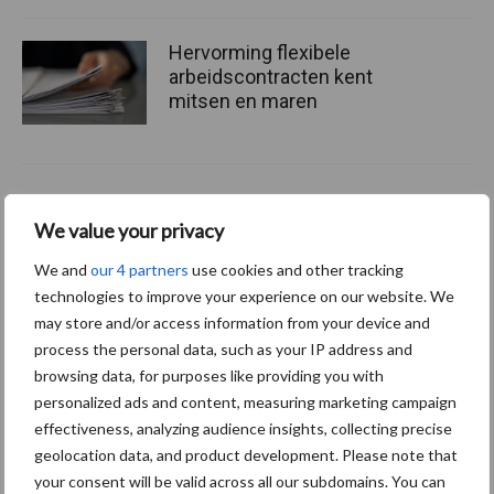
Hervorming flexibele
arbeidscontracten kent
mitsen en maren
Thema's
Vakpartners
We value your privacy
We and
our 4 partners
use cookies and other tracking
technologies to improve your experience on our website. We
may store and/or access information from your device and
process the personal data, such as your IP address and
Coronavirus
UVC
browsing data, for purposes like providing you with
personalized ads and content, measuring marketing campaign
effectiveness, analyzing audience insights, collecting precise
geolocation data, and product development. Please note that
your consent will be valid across all our subdomains. You can
Toon meer