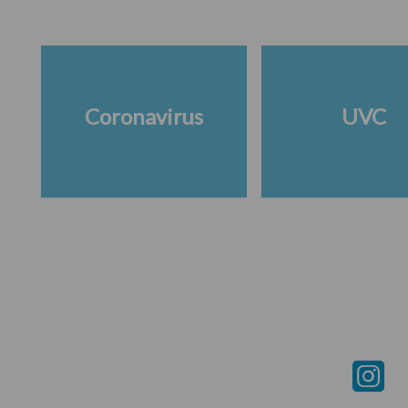
Coronavirus
UVC
Footer