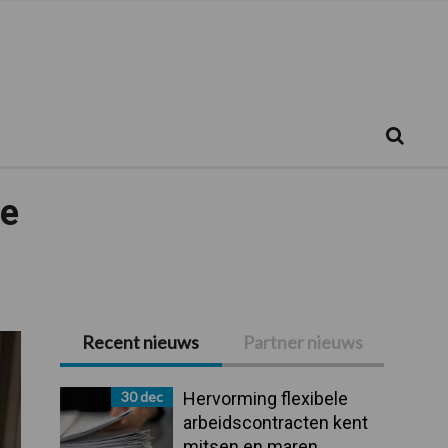
Zoeken...
Zoek
ie
Recent nieuws
Partner nieuws
Primaire
Sidebar
30 dec
Hervorming flexibele
arbeidscontracten kent
mitsen en maren