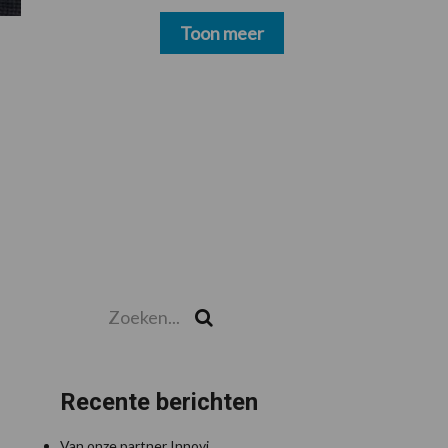
schoonmakers alsnog
betalen
Toon meer
Zoeken...
Zoek
Recente berichten
Van onze partner Innovi