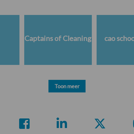
Captains of Cleaning
cao scho
Toon meer