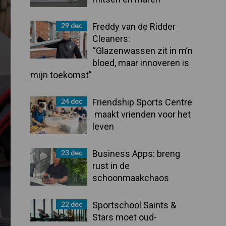
29 dec
Freddy van de Ridder
Cleaners:
“Glazenwassen zit in m’n
bloed, maar innoveren is
mijn toekomst”
24 dec
Friendship Sports Centre
maakt vrienden voor het
leven
23 dec
Business Apps: breng
rust in de
schoonmaakchaos
22 dec
Sportschool Saints &
Stars moet oud-