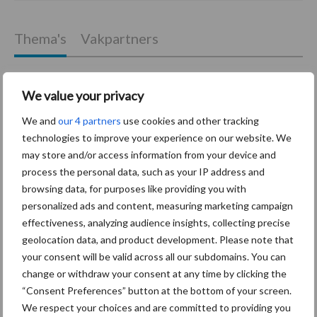
Thema's
Vakpartners
We value your privacy
Coronavirus
UVC
We and
our 4 partners
use cookies and other tracking
technologies to improve your experience on our website. We
may store and/or access information from your device and
process the personal data, such as your IP address and
browsing data, for purposes like providing you with
personalized ads and content, measuring marketing campaign
Toon meer
effectiveness, analyzing audience insights, collecting precise
geolocation data, and product development. Please note that
your consent will be valid across all our subdomains. You can
Primaire
change or withdraw your consent at any time by clicking the
Recent nieuws
Partner nieuws
“Consent Preferences” button at the bottom of your screen.
Sidebar
We respect your choices and are committed to providing you