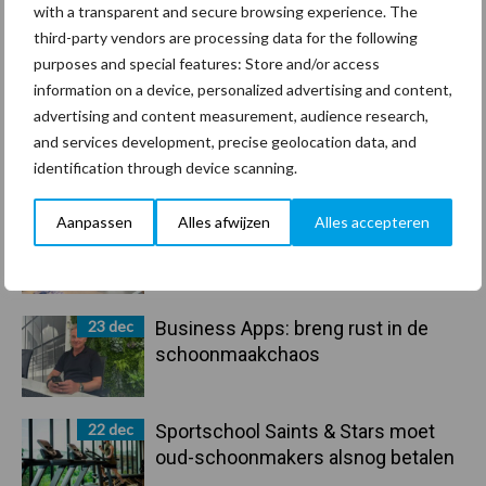
30 dec
Hervorming flexibele
with a transparent and secure browsing experience. The
arbeidscontracten kent mitsen en
third-party vendors are processing data for the following
maren
purposes and special features: Store and/or access
information on a device, personalized advertising and content,
29 dec
Freddy van de Ridder Cleaners:
advertising and content measurement, audience research,
“Glazenwassen zit in m’n bloed,
and services development, precise geolocation data, and
maar innoveren is mijn toekomst”
identification through device scanning.
Aanpassen
Alles afwijzen
Alles accepteren
24 dec
Friendship Sports Centre maakt
vrienden voor het leven
23 dec
Business Apps: breng rust in de
schoonmaakchaos
22 dec
Sportschool Saints & Stars moet
oud-schoonmakers alsnog betalen