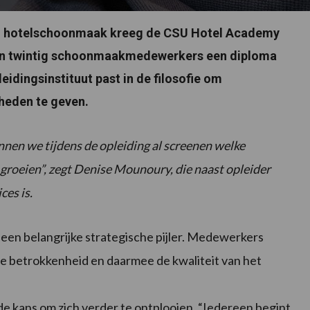
ng hotelschoonmaak kreeg de CSU Hotel Academy
ngen twintig schoonmaakmedewerkers een diploma
idingsinstituut past in de filosofie om
heden te geven.
nnen we tijdens de opleiding al screenen welke
roeien”, zegt Denise Mounoury, die naast opleider
es is.
een belangrijke strategische pijler. Medewerkers
 betrokkenheid en daarmee de kwaliteit van het
 kans om zich verder te ontplooien. “Iedereen begint