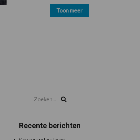
schoonmakers alsnog
betalen
Toon meer
Zoeken...
Zoek
Recente berichten
Van onze partner Innovi