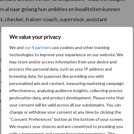
n al naar gelang hun ambities en kwaliteiten kunnen
 checker, trainer-coach, supervisor, assistant
ousekeeper”, geeft Denise Mounoury het
We value your privacy
We and
our 4 partners
use cookies and other tracking
technologies to improve your experience on our website. We
wde CSU Hotel Services in Amsterdam een hotelkamer
may store and/or access information from your device and
process the personal data, such as your IP address and
tch Design Hotel Artemis en Steigenberger Airport
browsing data, for purposes like providing you with
SU Hotel Services met een zelf ontwikkelde methode
personalized ads and content, measuring marketing campaign
. Ingrid Holland, KAM-manager van CSU: “Omdat
effectiveness, analyzing audience insights, collecting precise
geolocation data, and product development. Please note that
de projecten komt, weet zij wat er speelt en waar
your consent will be valid across all our subdomains. You can
bijgestuurd.”
change or withdraw your consent at any time by clicking the
“Consent Preferences” button at the bottom of your screen.
We respect your choices and are committed to providing you
with a transparent and secure browsing experience. The