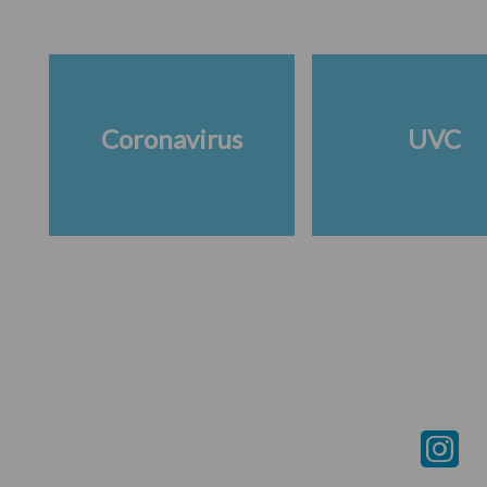
Coronavirus
UVC
Footer