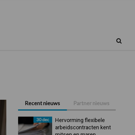
Zoeken...
Zoek
Recent nieuws
Partner nieuws
Primaire
Sidebar
30 dec
Hervorming flexibele
arbeidscontracten kent
mitsen en maren