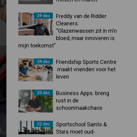
29 dec
Freddy van de Ridder
Cleaners:
“Glazenwassen zit in m’n
bloed, maar innoveren is
mijn toekomst”
24 dec
Friendship Sports Centre
maakt vrienden voor het
leven
23 dec
Business Apps: breng
rust in de
schoonmaakchaos
22 dec
Sportschool Saints &
Stars moet oud-