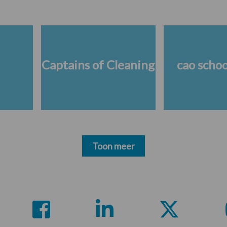
Captains of Cleaning
cao scho
Toon meer