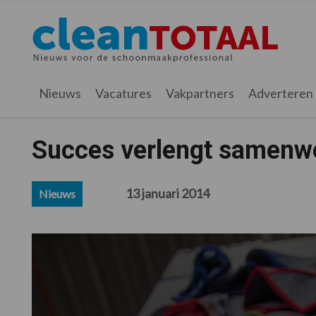
Spring
Door
Spring
Spring
naar
naar
naar
naar
Cleantotaal.nl
Het
de
de
de
de
hoofdnavigatie
hoofd
eerste
voettekst
laatste
inhoud
sidebar
nieuws
Nieuws
Vacatures
Vakpartners
Adverteren
voor
de
professionele
Succes verlengt samenw
schoonmaak
13 januari 2014
Nieuws