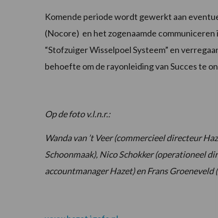
Komende periode wordt gewerkt aan eventue
(Nocore) en het zogenaamde communiceren i
“Stofzuiger Wisselpoel Systeem” en verregaan
behoefte om de rayonleiding van Succes te o
Op de foto v.l.n.r.:
Wanda van ’t Veer (commercieel directeur Haze
Schoonmaak), Nico Schokker (operationeel di
accountmanager Hazet) en Frans Groeneveld (