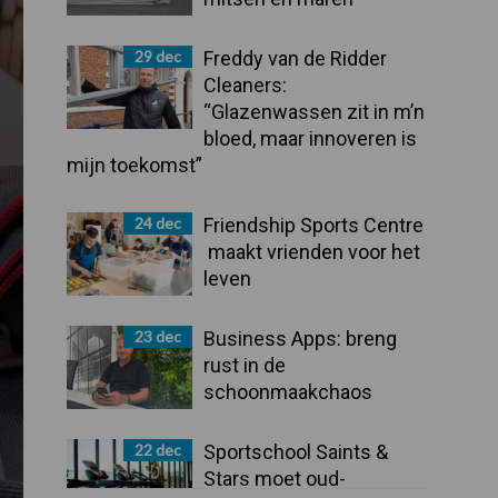
29 dec
Freddy van de Ridder
Cleaners:
“Glazenwassen zit in m’n
bloed, maar innoveren is
mijn toekomst”
24 dec
Friendship Sports Centre
maakt vrienden voor het
leven
23 dec
Business Apps: breng
rust in de
schoonmaakchaos
22 dec
Sportschool Saints &
Stars moet oud-