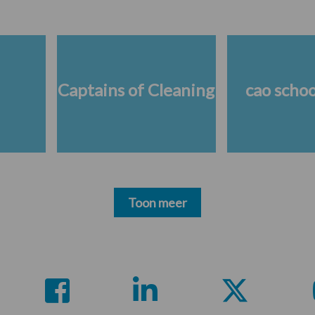
Captains of Cleaning
cao scho
Toon meer