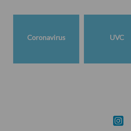
Coronavirus
UVC
Footer