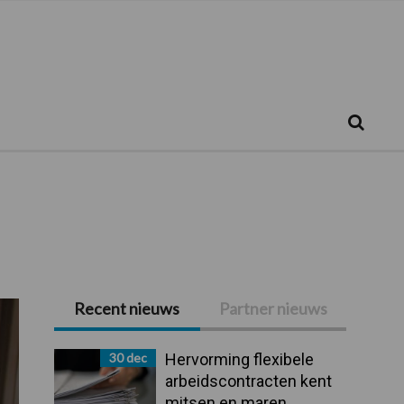
Zoeken...
Zoek
Recent nieuws
Partner nieuws
Primaire
Sidebar
30 dec
Hervorming flexibele
arbeidscontracten kent
mitsen en maren