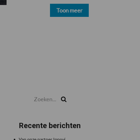
schoonmakers alsnog
betalen
Toon meer
Zoeken...
Zoek
Recente berichten
Van onze partner Innovi