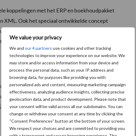
le koppelingen met het ERP en boekhoudpakket
n XML. Ook het speciaal ontwikkelde concept
de opstart service, voorzien grotendeels in de
We value your privacy
ntlasten.
We and
our 4 partners
use cookies and other tracking
technologies to improve your experience on our website. We
may store and/or access information from your device and
process the personal data, such as your IP address and
browsing data, for purposes like providing you with
personalized ads and content, measuring marketing campaign
t), Gerard Veerman (financieel directeur Succes
effectiveness, analyzing audience insights, collecting precise
recteur Succes Schoonmaak), Peter Kwestro (key
geolocation data, and product development. Please note that
algemeen directeur Hazet).
your consent will be valid across all our subdomains. You can
change or withdraw your consent at any time by clicking the
“Consent Preferences” button at the bottom of your screen.
We respect your choices and are committed to providing you
with a transparent and secure browsing experience. The