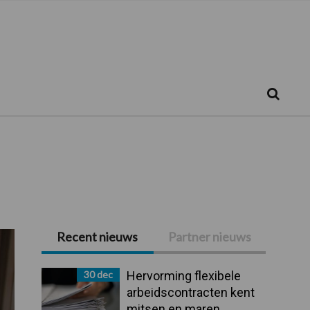
Zoeken...
Zoek
Recent nieuws
Partner nieuws
Primaire
Sidebar
30 dec
Hervorming flexibele
arbeidscontracten kent
mitsen en maren