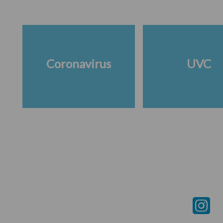
Coronavirus
UVC
Footer