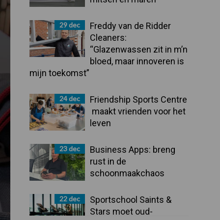
29 dec
Freddy van de Ridder
Cleaners:
“Glazenwassen zit in m’n
bloed, maar innoveren is
mijn toekomst”
24 dec
Friendship Sports Centre
maakt vrienden voor het
leven
23 dec
Business Apps: breng
rust in de
schoonmaakchaos
22 dec
Sportschool Saints &
Stars moet oud-