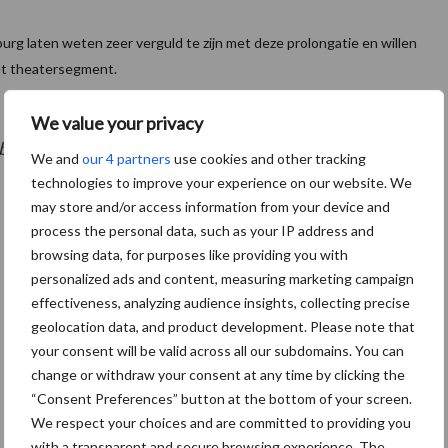
urg laten weten zeer verguld te zijn met deze prolongatie en willen
et theatersegment.
We value your privacy
nenburg, Kaasandra Dommisse en Michael Kronenburg.
We and
our 4 partners
use cookies and other tracking
technologies to improve your experience on our website. We
may store and/or access information from your device and
process the personal data, such as your IP address and
browsing data, for purposes like providing you with
personalized ads and content, measuring marketing campaign
effectiveness, analyzing audience insights, collecting precise
geolocation data, and product development. Please note that
your consent will be valid across all our subdomains. You can
change or withdraw your consent at any time by clicking the
“Consent Preferences” button at the bottom of your screen.
We respect your choices and are committed to providing you
with a transparent and secure browsing experience. The