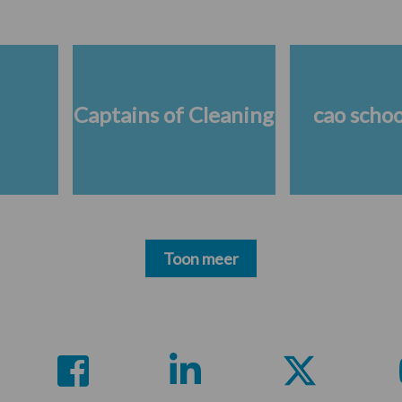
Captains of Cleaning
cao scho
Toon meer