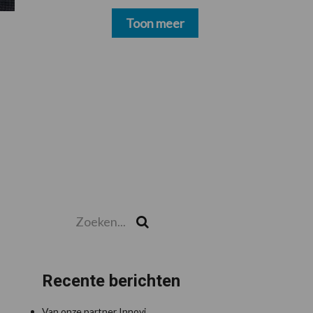
schoonmakers alsnog
betalen
Toon meer
Zoeken...
Zoek
Recente berichten
Van onze partner Innovi