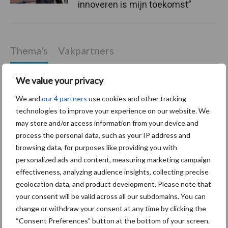
innoveren is mijn toekomst”
Thema's
Vakpartners
We value your privacy
We and
our 4 partners
use cookies and other tracking
Coronavirus
UVC
technologies to improve your experience on our website. We
may store and/or access information from your device and
process the personal data, such as your IP address and
browsing data, for purposes like providing you with
personalized ads and content, measuring marketing campaign
effectiveness, analyzing audience insights, collecting precise
Toon meer
geolocation data, and product development. Please note that
your consent will be valid across all our subdomains. You can
change or withdraw your consent at any time by clicking the
Primaire
“Consent Preferences” button at the bottom of your screen.
Recent nieuws
Partner nieuws