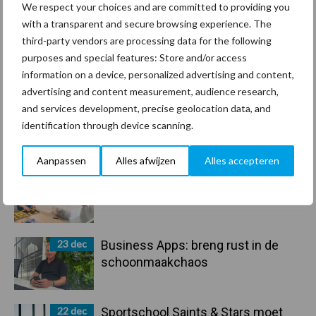
We respect your choices and are committed to providing you
Sidebar
with a transparent and secure browsing experience. The
30 dec
Hervorming flexibele
third-party vendors are processing data for the following
arbeidscontracten kent mitsen en
purposes and special features: Store and/or access
maren
information on a device, personalized advertising and content,
advertising and content measurement, audience research,
29 dec
Freddy van de Ridder Cleaners:
and services development, precise geolocation data, and
“Glazenwassen zit in m’n bloed,
identification through device scanning.
maar innoveren is mijn toekomst”
Aanpassen
Alles afwijzen
Alles accepteren
24 dec
Friendship Sports Centre maakt
vrienden voor het leven
23 dec
Business Apps: breng rust in de
schoonmaakchaos
22 dec
Sportschool Saints & Stars moet