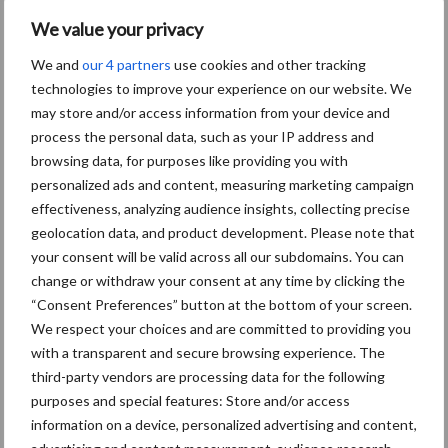
Bescherming van
We value your privacy
persoonsgegevens: grip op
We and
our 4 partners
use cookies and other tracking
de risico’s
technologies to improve your experience on our website. We
may store and/or access information from your device and
Hervorming flexibele
process the personal data, such as your IP address and
arbeidscontracten kent
browsing data, for purposes like providing you with
mitsen en maren
personalized ads and content, measuring marketing campaign
effectiveness, analyzing audience insights, collecting precise
geolocation data, and product development. Please note that
your consent will be valid across all our subdomains. You can
change or withdraw your consent at any time by clicking the
Thema's
Vakpartners
“Consent Preferences” button at the bottom of your screen.
We respect your choices and are committed to providing you
with a transparent and secure browsing experience. The
third-party vendors are processing data for the following
purposes and special features: Store and/or access
Coronavirus
UVC
information on a device, personalized advertising and content,