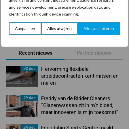
advertising and content measurement, audience research,
and services development, precise geolocation data, and
identification through device scanning.
Toon meer
Aanpassen
Alles afwijzen
Alles accepteren
Primaire
Recent nieuws
Partner nieuws
Sidebar
30 dec
Hervorming flexibele
arbeidscontracten kent mitsen en
maren
29 dec
Freddy van de Ridder Cleaners:
“Glazenwassen zit in m’n bloed,
maar innoveren is mijn toekomst”
24 dec
Friendship Sports Centre maakt