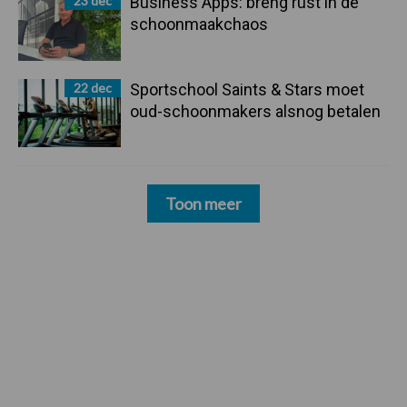
23 dec
Business Apps: breng rust in de
schoonmaakchaos
22 dec
Sportschool Saints & Stars moet
oud-schoonmakers alsnog betalen
Toon meer