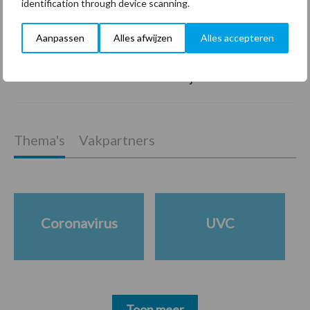
identification through device scanning.
Freddy van de Ridder
Aanpassen
Alles afwijzen
Alles accepteren
Cleaners: “Glazenwassen
zit in m’n bloed, maar
innoveren is mijn toekomst”
Thema's
Vakpartners
Coronavirus
UVC
Toon meer