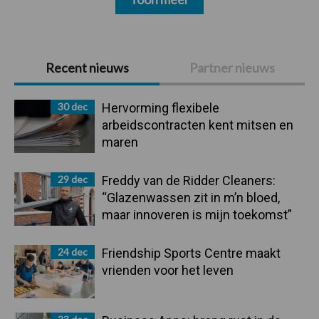
Primaire
Recent nieuws
Partner nieuws
Sidebar
30 dec
Hervorming flexibele
arbeidscontracten kent mitsen en
maren
29 dec
Freddy van de Ridder Cleaners:
“Glazenwassen zit in m’n bloed,
maar innoveren is mijn toekomst”
24 dec
Friendship Sports Centre maakt
vrienden voor het leven