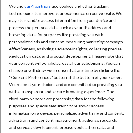
We and
our 4 partners
use cookies and other tracking
Je leest
hier
meer actueel nieuws van Clean Totaal.
technologies to improve your experience on our website. We
Bron en beeld:
SIEV
may store and/or access information from your device and
process the personal data, such as your IP address and
Aanbevolen voor jou! Lees meer
browsing data, for purposes like providing you with
nieuws
personalized ads and content, measuring marketing campaign
effectiveness, analyzing audience insights, collecting precise
geolocation data, and product development. Please note that
Van onze partner The Legal
your consent will be valid across all our subdomains. You can
Company
change or withdraw your consent at any time by clicking the
Bescherming van
“Consent Preferences” button at the bottom of your screen.
persoonsgegevens: grip op
We respect your choices and are committed to providing you
de risico’s
with a transparent and secure browsing experience. The
third-party vendors are processing data for the following
purposes and special features: Store and/or access
Hervorming flexibele
information on a device, personalized advertising and content,
arbeidscontracten kent
mitsen en maren
advertising and content measurement, audience research,
and services development, precise geolocation data, and