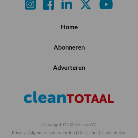
Footer
Home
Abonneren
Adverteren
Copyright © 2025 Prosu BV
Privacy
|
Algemene voorwaarden
|
Disclaimer
|
Cookiebeleid