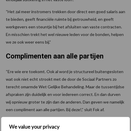
“Het zal meer instromers trekken door direct een goed salaris aan
te bieden, geeft financiële ruimte bij getrouwheid, en geeft
werkgevers een steuntje bij het afsluiten van vaste contracten.
En misschien trekt het wel nieuwe leden voor de bonden, helpen
we ze ook weer eens bij.”
Complimenten aan alle partijen
“Ere wie ere toekomt. Ook al word je structureel buitengesloten
wat ook niet echt strookt met de door de Sociaal Partners zo
terecht omarmde Wet Gelijke Behandeling. Maar de tussentijdse
afspraken zijn duidelijk en voor iedereen correct. En dan durven
wij opnieuw groter te zijn dan de anderen. Dan geven we namelijk
een compliment aan alle partijen. Bij deze!,” sluit Fok af.
Meer nieuws?
We value your privacy