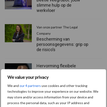
slimme hulp op de
werkvloer
Van onze partner The Legal
Company
Bescherming van
persoonsgegevens: grip op
de risico’s
Hervorming flexibele
arbeidscontracten kent
mitsen en maren
We value your privacy
We and
our 4 partners
use cookies and other tracking
technologies to improve your experience on our website. We
may store and/or access information from your device and
Thema's
Vakpartners
process the personal data, such as your IP address and