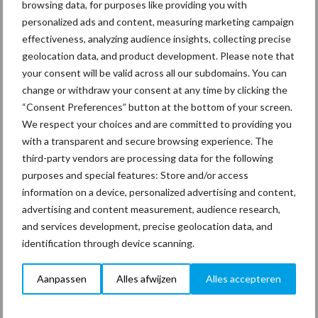
browsing data, for purposes like providing you with
personalized ads and content, measuring marketing campaign
effectiveness, analyzing audience insights, collecting precise
geolocation data, and product development. Please note that
Coronavirus
UVC
your consent will be valid across all our subdomains. You can
change or withdraw your consent at any time by clicking the
“Consent Preferences” button at the bottom of your screen.
We respect your choices and are committed to providing you
with a transparent and secure browsing experience. The
third-party vendors are processing data for the following
Toon meer
purposes and special features: Store and/or access
information on a device, personalized advertising and content,
advertising and content measurement, audience research,
Primaire
and services development, precise geolocation data, and
Recent nieuws
Partner nieuws
identification through device scanning.
Sidebar
30 dec
Hervorming flexibele
Aanpassen
Alles afwijzen
Alles accepteren
arbeidscontracten kent mitsen en
maren