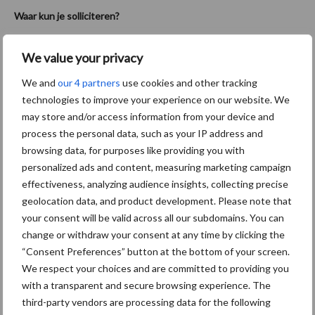
Waar kun je solliciteren?
Grote schoonmaakbedrijven (landelijk en regionaal)
We value your privacy
Ziekenhuizen, zorginstellingen, GGZ
We and
our 4 partners
use cookies and other tracking
technologies to improve your experience on our website. We
Scholen, kinderopvang, gemeenten
may store and/or access information from your device and
Hotels, restaurants, catering en evenementenlocaties
process the personal data, such as your IP address and
browsing data, for purposes like providing you with
Productie, logistiek, foodbedrijven
personalized ads and content, measuring marketing campaign
effectiveness, analyzing audience insights, collecting precise
Uitzendbureaus (facilitair) en lokale ondernemers
geolocation data, and product development. Please note that
Vergroot je kansen
your consent will be valid across all our subdomains. You can
change or withdraw your consent at any time by clicking the
Lees de vacature aandachtig en spiegel de gebruikte taal:
“Consent Preferences” button at the bottom of your screen.
neem woorden uit de eisenlijst over in je cv, zoals
We respect your choices and are committed to providing you
kleurcodering, HACCP, normtijd en microvezel.
with a transparent and secure browsing experience. The
third-party vendors are processing data for the following
Maak je cv ATS-proof door functietitels te gebruiken die