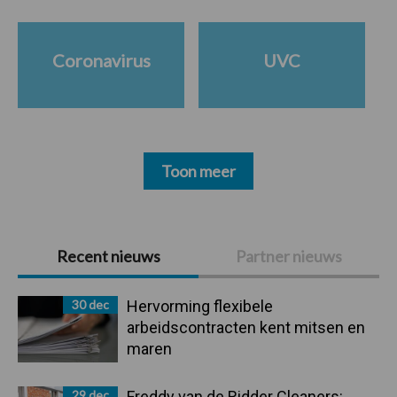
Coronavirus
UVC
Toon meer
Primaire
Recent nieuws
Partner nieuws
Sidebar
30 dec
Hervorming flexibele
arbeidscontracten kent mitsen en
maren
29 dec
Freddy van de Ridder Cleaners: