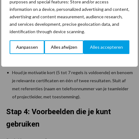
purposes and special features: Store and/or access
werkgevers herkennen, bijvoorbeeld schoonmaker,
information on a device, personalized advertising and content,
schoonmaak-medewerker, housekeeping of facilitair
advertising and content measurement, audience research,
medewerker.
and services development, precise geolocation data, and
identification through device scanning.
Kies altijd voor bewijs boven belofte: één cijfer zegt meer dan
tien losse taken. Wees helder over je beschikbaarheid –
Aanpassen
Alles afwijzen
Alles accepteren
“maandag tot vrijdag van 06:00 tot 10:00 + weekenden (elke
twee weken)” is duidelijker dan “flexibel”.
Houd je motivatie kort (5 tot 7 regels is voldoende) en benoem
je relevante certificaten en één of twee resultaten. Sluit af
met referenties (naam en telefoonnummer van je teamleider
of projectleider, met toestemming).
Stap 4: Voorbeelden die je kunt
gebruiken