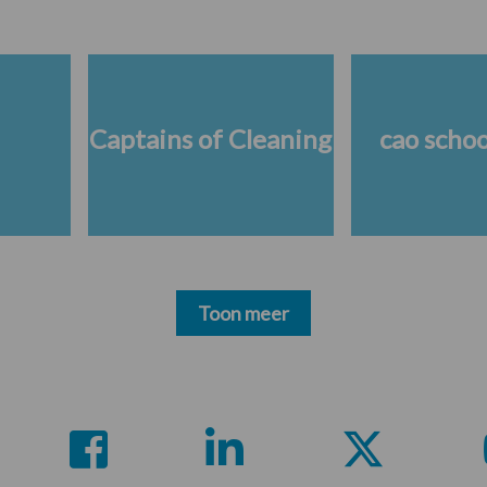
Captains of Cleaning
cao scho
Toon meer