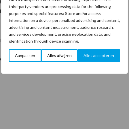
 door systemen van Facility Apps. “Hiermee wordt het
third-party vendors are processing data for the following
e klant”, aldus een hoorbaar tevreden Burgmeijer.
purposes and special features: Store and/or access
information on a device, personalized advertising and content,
advertising and content measurement, audience research,
and services development, precise geolocation data, and
 opereren, echt één op één. Zo staat de deur van de
identification through device scanning.
het initiatief zijn zelf contactpersoon en
Aanpassen
Alles afwijzen
Alles accepteren
ende managers, afstandelijke directies of