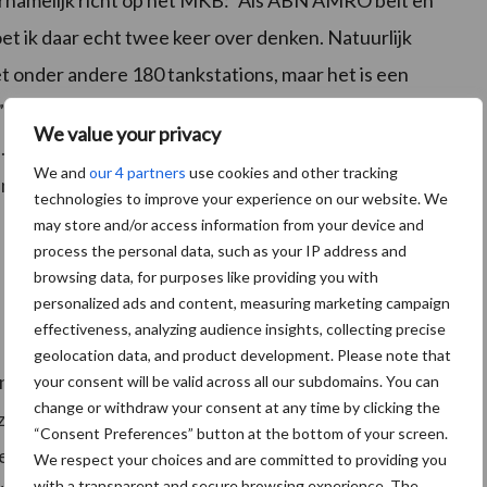
et ik daar echt twee keer over denken. Natuurlijk
 onder andere 180 tankstations, maar het is een
” Schoonster wil waardevoller zijn voor mensen, de
We value your privacy
Volgens het persbericht leert een kritische blik op de
We and
our 4 partners
use cookies and other tracking
ten gaat. Daarvoor gaat het bedrijf vernieuwende
technologies to improve your experience on our website. We
may store and/or access information from your device and
process the personal data, such as your IP address and
browsing data, for purposes like providing you with
personalized ads and content, measuring marketing campaign
effectiveness, analyzing audience insights, collecting precise
geolocation data, and product development. Please note that
inmiddels 19 middelgrote schoonmaakbedrijven een
your consent will be valid across all our subdomains. You can
change or withdraw your consent at any time by clicking the
zet van 65 miljoen euro en circa 3500 medewerkers.
“Consent Preferences” button at the bottom of your screen.
n duidelijk onderscheidende marktpositie in. Er is een
We respect your choices and are committed to providing you
with a transparent and secure browsing experience. The