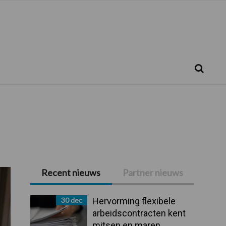
Zoeken...
Zoek
Recent nieuws
Partner nieuws
Primaire
Sidebar
30 dec
Hervorming flexibele
arbeidscontracten kent
mitsen en maren