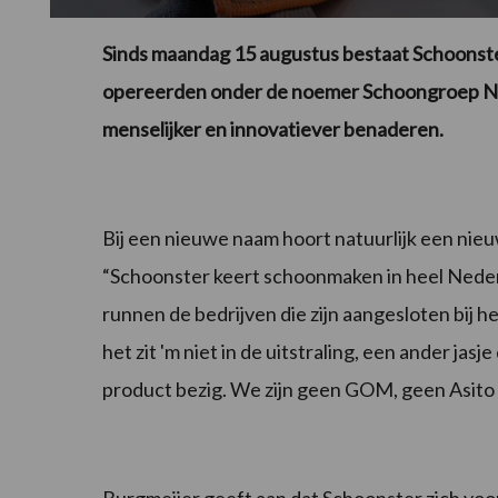
Sinds maandag 15 augustus bestaat Schoonster, 
opereerden onder de noemer Schoongroep Ned
menselijker en innovatiever benaderen.
Bij een nieuwe naam hoort natuurlijk een nieu
“Schoonster keert schoonmaken in heel Neder
runnen de bedrijven die zijn aangesloten bij het
het zit 'm niet in de uitstraling, een ander ja
product bezig. We zijn geen GOM, geen Asito 
Burgmeijer geeft aan dat Schoonster zich vo