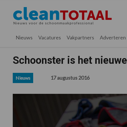
Spring
Door
Spring
Spring
naar
naar
naar
naar
Cleantotaal.nl
Het
de
de
de
de
hoofdnavigatie
hoofd
eerste
voettekst
laatste
inhoud
sidebar
nieuws
Nieuws
Vacatures
Vakpartners
Adverteren
voor
de
professionele
Schoonster is het nieuw
schoonmaak
17 augustus 2016
Nieuws