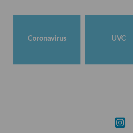
Coronavirus
UVC
Footer