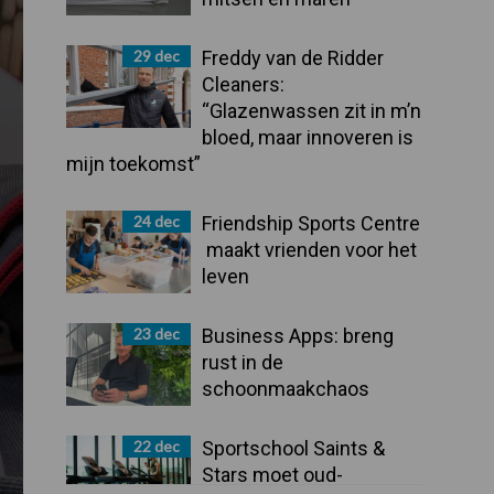
29 dec
Freddy van de Ridder
Cleaners:
“Glazenwassen zit in m’n
bloed, maar innoveren is
mijn toekomst”
24 dec
Friendship Sports Centre
maakt vrienden voor het
leven
23 dec
Business Apps: breng
rust in de
schoonmaakchaos
22 dec
Sportschool Saints &
Stars moet oud-