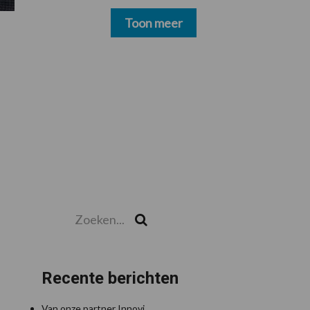
schoonmakers alsnog
betalen
Toon meer
Zoeken...
Zoek
Recente berichten
Van onze partner Innovi