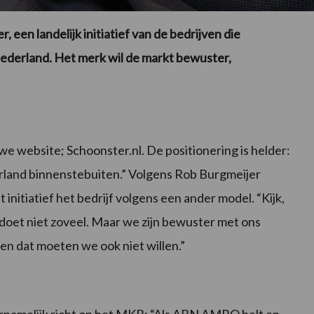
een landelijk initiatief van de bedrijven die
erland. Het merk wil de markt bewuster,
we website; Schoonster.nl. De positionering is helder:
land binnenstebuiten.” Volgens Rob Burgmeijer
 initiatief het bedrijf volgens een ander model. “Kijk,
sje doet niet zoveel. Maar we zijn bewuster met ons
en dat moeten we ook niet willen.”
ornamelijk richt op het MKB: “Als ABN AMRO belt en