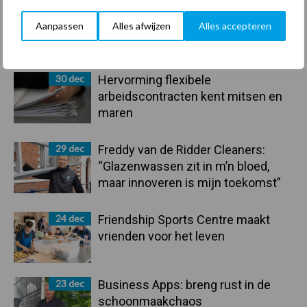
Aanpassen
Alles afwijzen
Alles accepteren
Primaire
Recent nieuws
Partner nieuws
Sidebar
30 dec
Hervorming flexibele
arbeidscontracten kent mitsen en
maren
29 dec
Freddy van de Ridder Cleaners:
“Glazenwassen zit in m’n bloed,
maar innoveren is mijn toekomst”
24 dec
Friendship Sports Centre maakt
vrienden voor het leven
23 dec
Business Apps: breng rust in de
schoonmaakchaos