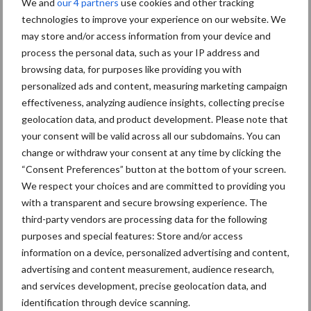
We and
our 4 partners
use cookies and other tracking
Hervorming flexibele
technologies to improve your experience on our website. We
arbeidscontracten kent
may store and/or access information from your device and
mitsen en maren
process the personal data, such as your IP address and
browsing data, for purposes like providing you with
personalized ads and content, measuring marketing campaign
effectiveness, analyzing audience insights, collecting precise
Thema's
Vakpartners
geolocation data, and product development. Please note that
your consent will be valid across all our subdomains. You can
change or withdraw your consent at any time by clicking the
“Consent Preferences” button at the bottom of your screen.
We respect your choices and are committed to providing you
Coronavirus
UVC
with a transparent and secure browsing experience. The
third-party vendors are processing data for the following
purposes and special features: Store and/or access
information on a device, personalized advertising and content,
advertising and content measurement, audience research,
Toon meer
and services development, precise geolocation data, and
identification through device scanning.