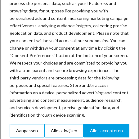
arbeidscontracten kent mitsen en
process the personal data, such as your IP address and
maren
browsing data, for purposes like providing you with
personalized ads and content, measuring marketing campaign
effectiveness, analyzing audience insights, collecting precise
29 dec
Freddy van de Ridder Cleaners:
geolocation data, and product development. Please note that
“Glazenwassen zit in m’n bloed,
your consent will be valid across all our subdomains. You can
maar innoveren is mijn toekomst”
change or withdraw your consent at any time by clicking the
“Consent Preferences” button at the bottom of your screen.
24 dec
Friendship Sports Centre maakt
We respect your choices and are committed to providing you
vrienden voor het leven
with a transparent and secure browsing experience. The
third-party vendors are processing data for the following
purposes and special features: Store and/or access
23 dec
Business Apps: breng rust in de
information on a device, personalized advertising and content,
schoonmaakchaos
advertising and content measurement, audience research,
and services development, precise geolocation data, and
identification through device scanning.
22 dec
Sportschool Saints & Stars moet
oud-schoonmakers alsnog betalen
Aanpassen
Alles afwijzen
Alles accepteren