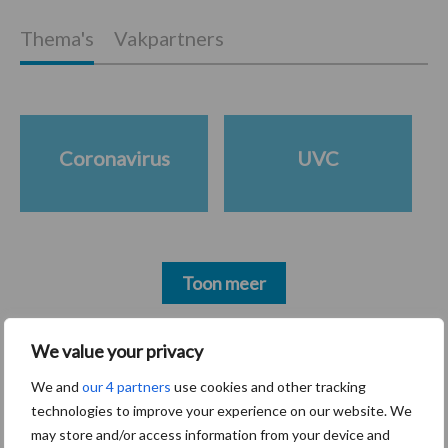
Thema's
Vakpartners
Coronavirus
UVC
Toon meer
We value your privacy
Primaire
Recent nieuws
Partner nieuws
We and
our 4 partners
use cookies and other tracking
Sidebar
technologies to improve your experience on our website. We
30 dec
Hervorming flexibele
may store and/or access information from your device and