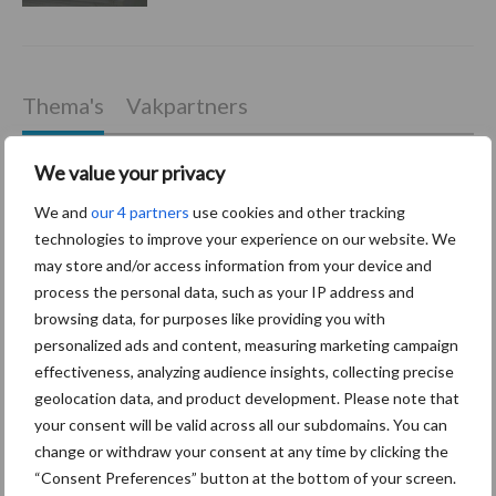
Thema's
Vakpartners
We value your privacy
We and
our 4 partners
use cookies and other tracking
Coronavirus
UVC
technologies to improve your experience on our website. We
may store and/or access information from your device and
process the personal data, such as your IP address and
browsing data, for purposes like providing you with
personalized ads and content, measuring marketing campaign
effectiveness, analyzing audience insights, collecting precise
Toon meer
geolocation data, and product development. Please note that
your consent will be valid across all our subdomains. You can
change or withdraw your consent at any time by clicking the
Primaire
“Consent Preferences” button at the bottom of your screen.
Recent nieuws
Partner nieuws