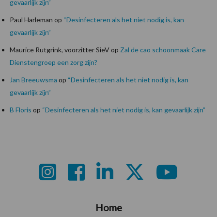
gevaarlijk zijn”
Paul Harleman
op
“Desinfecteren als het niet nodig is, kan
gevaarlijk zijn”
Maurice Rutgrink, voorzitter SieV
op
Zal de cao schoonmaak Care
Dienstengroep een zorg zijn?
Jan Breeuwsma
op
“Desinfecteren als het niet nodig is, kan
gevaarlijk zijn”
B Floris
op
“Desinfecteren als het niet nodig is, kan gevaarlijk zijn”
Footer
Home