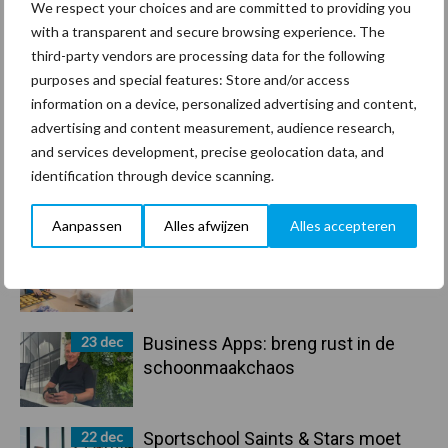
We respect your choices and are committed to providing you
Sidebar
with a transparent and secure browsing experience. The
30 dec
Hervorming flexibele
third-party vendors are processing data for the following
arbeidscontracten kent mitsen en
purposes and special features: Store and/or access
maren
information on a device, personalized advertising and content,
advertising and content measurement, audience research,
29 dec
Freddy van de Ridder Cleaners:
and services development, precise geolocation data, and
“Glazenwassen zit in m’n bloed,
identification through device scanning.
maar innoveren is mijn toekomst”
Aanpassen
Alles afwijzen
Alles accepteren
24 dec
Friendship Sports Centre maakt
vrienden voor het leven
23 dec
Business Apps: breng rust in de
schoonmaakchaos
22 dec
Sportschool Saints & Stars moet