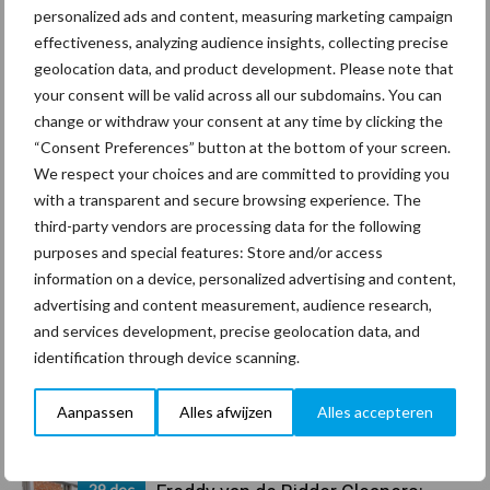
personalized ads and content, measuring marketing campaign
effectiveness, analyzing audience insights, collecting precise
geolocation data, and product development. Please note that
Coronavirus
UVC
your consent will be valid across all our subdomains. You can
change or withdraw your consent at any time by clicking the
“Consent Preferences” button at the bottom of your screen.
We respect your choices and are committed to providing you
with a transparent and secure browsing experience. The
Toon meer
third-party vendors are processing data for the following
purposes and special features: Store and/or access
information on a device, personalized advertising and content,
Primaire
advertising and content measurement, audience research,
Recent nieuws
Partner nieuws
and services development, precise geolocation data, and
Sidebar
identification through device scanning.
30 dec
Hervorming flexibele
arbeidscontracten kent mitsen en
Aanpassen
Alles afwijzen
Alles accepteren
maren
29 dec