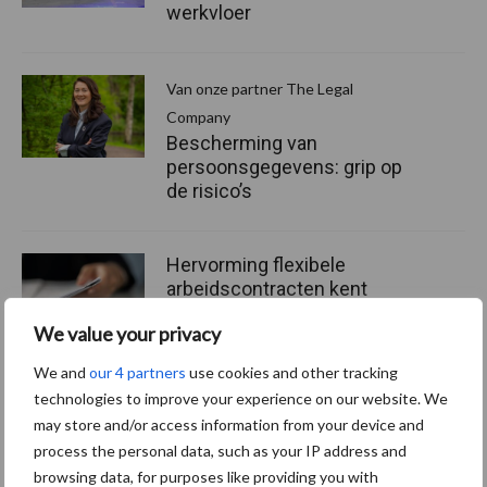
werkvloer
Van onze partner The Legal
Company
Bescherming van
persoonsgegevens: grip op
de risico’s
Hervorming flexibele
arbeidscontracten kent
mitsen en maren
We value your privacy
We and
our 4 partners
use cookies and other tracking
technologies to improve your experience on our website. We
may store and/or access information from your device and
Thema's
Vakpartners
process the personal data, such as your IP address and
browsing data, for purposes like providing you with