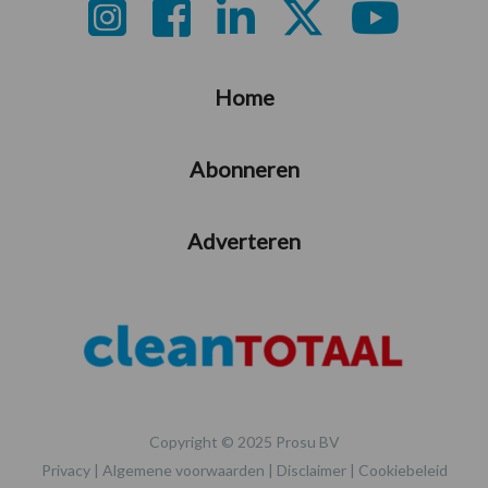
Footer
Home
Abonneren
Adverteren
Copyright © 2025 Prosu BV
Privacy
|
Algemene voorwaarden
|
Disclaimer
|
Cookiebeleid