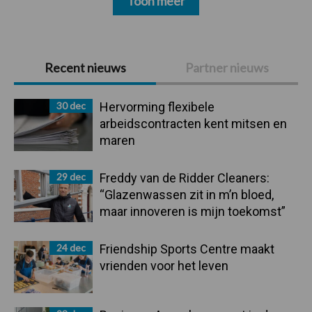
Toon meer
Primaire
Recent nieuws
Partner nieuws
Sidebar
30 dec
Hervorming flexibele
arbeidscontracten kent mitsen en
maren
29 dec
Freddy van de Ridder Cleaners:
“Glazenwassen zit in m’n bloed,
maar innoveren is mijn toekomst”
24 dec
Friendship Sports Centre maakt
vrienden voor het leven