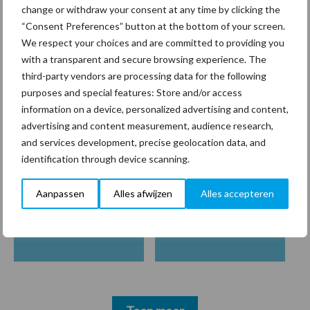
change or withdraw your consent at any time by clicking the
“Consent Preferences” button at the bottom of your screen.
Hervorming flexibele
We respect your choices and are committed to providing you
arbeidscontracten kent
with a transparent and secure browsing experience. The
mitsen en maren
third-party vendors are processing data for the following
purposes and special features: Store and/or access
information on a device, personalized advertising and content,
advertising and content measurement, audience research,
Thema's
Vakpartners
and services development, precise geolocation data, and
identification through device scanning.
Aanpassen
Alles afwijzen
Alles accepteren
Coronavirus
UVC