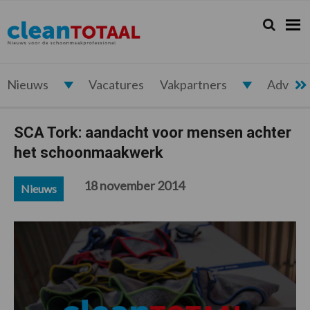
Spring
Door
Spring
Spring
naar
naar
naar
naar
Zoeken...
Zoek
Cleantotaal.nl
Het
de
de
de
de
hoofdnavigatie
hoofd
eerste
voettekst
laatste
inhoud
sidebar
nieuws
voor
Nieuws
Vacatures
Vakpartners
Advert
de
professionele
SCA Tork: aandacht voor mensen achter
schoonmaak
het schoonmaakwerk
18 november 2014
Nieuws