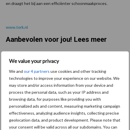
en draagt het bij aan een efficiënter schoonmaakproces.
www.tork.nl
Aanbevolen voor jou! Lees meer
Van onze partner Innovi
We value your privacy
Beetle veegrobot: jouw
slimme hulp op de
We and
our 4 partners
use cookies and other tracking
werkvloer
technologies to improve your experience on our website. We
may store and/or access information from your device and
process the personal data, such as your IP address and
Van onze partner The Legal
browsing data, for purposes like providing you with
Company
personalized ads and content, measuring marketing campaign
Bescherming van
effectiveness, analyzing audience insights, collecting precise
persoonsgegevens: grip op
geolocation data, and product development. Please note that
de risico’s
your consent will be valid across all our subdomains. You can