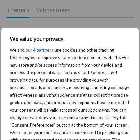
Thema's
Vakpartners
We value your privacy
Coronavirus
UVC
We and
our 4 partners
use cookies and other tracking
technologies to improve your experience on our website. We
may store and/or access information from your device and
process the personal data, such as your IP address and
browsing data, for purposes like providing you with
Toon meer
personalized ads and content, measuring marketing campaign
effectiveness, analyzing audience insights, collecting precise
geolocation data, and product development. Please note that
your consent will be valid across all our subdomains. You can
Primaire
Recent nieuws
Partner nieuws
change or withdraw your consent at any time by clicking the
Sidebar
“Consent Preferences” button at the bottom of your screen.
We respect your choices and are committed to providing you
30 dec
Hervorming flexibele
with a transparent and secure browsing experience. The