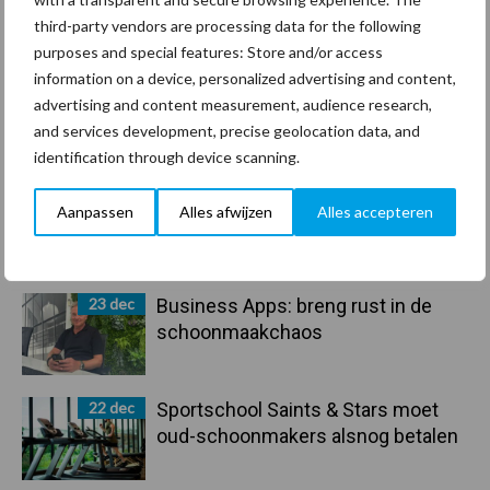
arbeidscontracten kent mitsen en
third-party vendors are processing data for the following
maren
purposes and special features: Store and/or access
information on a device, personalized advertising and content,
29 dec
Freddy van de Ridder Cleaners:
advertising and content measurement, audience research,
“Glazenwassen zit in m’n bloed,
and services development, precise geolocation data, and
maar innoveren is mijn toekomst”
identification through device scanning.
24 dec
Friendship Sports Centre maakt
Aanpassen
Alles afwijzen
Alles accepteren
vrienden voor het leven
23 dec
Business Apps: breng rust in de
schoonmaakchaos
22 dec
Sportschool Saints & Stars moet
oud-schoonmakers alsnog betalen